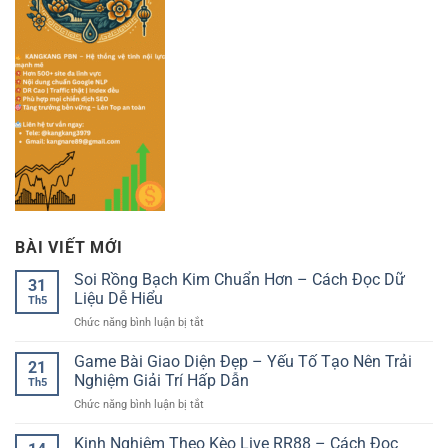
BÀI VIẾT MỚI
Soi Rồng Bạch Kim Chuẩn Hơn – Cách Đọc Dữ
31
Liệu Dễ Hiểu
Th5
ở
Chức năng bình luận bị tắt
Soi
Rồng
Game Bài Giao Diện Đẹp – Yếu Tố Tạo Nên Trải
21
Bạch
Nghiệm Giải Trí Hấp Dẫn
Th5
Kim
ở
Chức năng bình luận bị tắt
Chuẩn
Game
Hơn
Bài
Kinh Nghiệm Theo Kèo Live RR88 – Cách Đọc
–