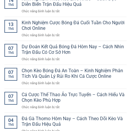
14
Giao
Cách
Diễn Biến Trận Đấu Hiệu Quả
Th5
Diện
Đọc
ở
Chức năng bình luận bị tắt
Đẹp
Dữ
Kinh
–
Liệu
Nghiệm
Kinh Nghiệm Cược Bóng Đá Cuối Tuần Cho Người
Yếu
Dễ
13
Theo
Tố
Chơi Online
Hiểu
Th5
Kèo
Tạo
ở
Chức năng bình luận bị tắt
Live
Nên
Kinh
RR88
Trải
Nghiệm
Dự Đoán Kết Quả Bóng Đá Hôm Nay – Cách Nhìn
–
Nghiệm
07
Cược
Cách
Trận Đấu Có Cơ Sở Hơn
Giải
Th5
Bóng
Đọc
Trí
ở
Chức năng bình luận bị tắt
Đá
Diễn
Hấp
Dự
Cuối
Biến
Dẫn
Đoán
Chọn Kèo Bóng Đá An Toàn – Kinh Nghiệm Phân
Tuần
Trận
07
Kết
Cho
Tích Và Quản Lý Rủi Ro Khi Cá Cược Online
Đấu
Th5
Quả
Người
Hiệu
ở
Chức năng bình luận bị tắt
Bóng
Chơi
Quả
Chọn
Đá
Online
Kèo
Cá Cược Thể Thao Ảo Trực Tuyến – Cách Hiểu Và
Hôm
07
Bóng
Nay
Chọn Kèo Phù Hợp
Th5
Đá
–
ở
Chức năng bình luận bị tắt
An
Cách
Cá
Toàn
Nhìn
Cược
Đá Gà Thomo Hôm Nay – Cách Theo Dõi Kèo Và
–
Trận
04
Thể
Kinh
Trận Đấu Hiệu Quả
Đấu
Th5
Thao
Nghiệm
Có
ở