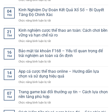
Chức năng bình luận bị tắt
Ảo
Phân
Cơ
Đá
Trực
Tích
Sở
Gà
Kinh Nghiệm Dự Đoán Kết Quả Xổ Số – Bí Quyết
Tuyến
Và
04
Hơn
Thomo
–
Tăng Độ Chính Xác
Quản
Th5
Hôm
Cách
Lý
ở
Chức năng bình luận bị tắt
Nay
Hiểu
Rủi
Kinh
–
Và
Ro
Nghiệm
Kinh nghiệm cược thể thao an toàn: Cách chơi bền
Cách
Chọn
21
Khi
Dự
Theo
vững và hạn chế rủi ro
Kèo
Cá
Th4
Đoán
Dõi
Phù
Cược
ở
Chức năng bình luận bị tắt
Kết
Kèo
Hợp
Online
Kinh
Quả
Và
nghiệm
Bảo mật tài khoản F168 – Yếu tố quan trọng để
Xổ
Trận
16
cược
Số
trải nghiệm an toàn và ổn định
Đấu
Th4
thể
–
Hiệu
ở
Chức năng bình luận bị tắt
thao
Bí
Quả
Bảo
an
Quyết
mật
App cá cược thể thao online – Hướng dẫn lựa
toàn:
Tăng
14
tài
Cách
chọn và sử dụng hiệu quả
Độ
Th4
khoản
chơi
Chính
ở
Chức năng bình luận bị tắt
F168
bền
Xác
App
–
vững
cá
Trang game bài đổi thưởng uy tín – Cách lựa chọn
Yếu
và
07
cược
tố
nền tảng phù hợp
hạn
Th4
thể
quan
chế
ở
Chức năng bình luận bị tắt
thao
trọng
rủi
Trang
online
để
ro
game
–