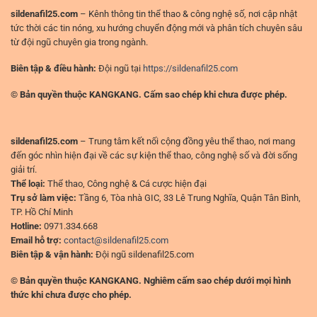
cao
sildenafil25.com
– Kênh thông tin thể thao & công nghệ số, nơi cập nhật
tức thời các tin nóng, xu hướng chuyển động mới và phân tích chuyên sâu
từ đội ngũ chuyên gia trong ngành.
Biên tập & điều hành:
Đội ngũ tại
https://sildenafil25.com
© Bản quyền thuộc KANGKANG. Cấm sao chép khi chưa được phép.
sildenafil25.com
– Trung tâm kết nối cộng đồng yêu thể thao, nơi mang
đến góc nhìn hiện đại về các sự kiện thể thao, công nghệ số và đời sống
giải trí.
Thể loại:
Thể thao, Công nghệ & Cá cược hiện đại
Trụ sở làm việc:
Tầng 6, Tòa nhà GIC, 33 Lê Trung Nghĩa, Quận Tân Bình,
TP. Hồ Chí Minh
Hotline:
0971.334.668
Email hỗ trợ:
contact@sildenafil25.com
Biên tập & vận hành:
Đội ngũ sildenafil25.com
© Bản quyền thuộc KANGKANG. Nghiêm cấm sao chép dưới mọi hình
thức khi chưa được cho phép.