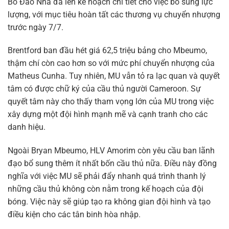
Bồ Đào Nha đã lên kế hoạch chi tiết cho việc bổ sung lực
lượng, với mục tiêu hoàn tất các thương vụ chuyển nhượng
trước ngày 7/7.
Brentford ban đầu hét giá 62,5 triệu bảng cho Mbeumo,
thậm chí còn cao hơn so với mức phí chuyển nhượng của
Matheus Cunha. Tuy nhiên, MU vẫn tỏ ra lạc quan và quyết
tâm có được chữ ký của cầu thủ người Cameroon. Sự
quyết tâm này cho thấy tham vọng lớn của MU trong việc
xây dựng một đội hình mạnh mẽ và cạnh tranh cho các
danh hiệu.
Ngoài Bryan Mbeumo, HLV Amorim còn yêu cầu ban lãnh
đạo bổ sung thêm ít nhất bốn cầu thủ nữa. Điều này đồng
nghĩa với việc MU sẽ phải đẩy nhanh quá trình thanh lý
những cầu thủ không còn nằm trong kế hoạch của đội
bóng. Việc này sẽ giúp tạo ra không gian đội hình và tạo
điều kiện cho các tân binh hòa nhập.