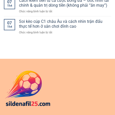
Cách kiếm tiền từ cá cược bóng đá – Góc nhìn tài
trải
07
bài
Hướng
chính & quản trị dòng tiền (không phải “ăn may”)
nghiệm
Th4
đổi
dẫn
an
ở
Chức năng bình luận bị tắt
thưởng
lựa
toàn
Cách
uy
chọn
và
kiếm
Soi kèo cúp C1 châu Âu và cách nhìn trận đấu
tín
và
07
ổn
tiền
–
thực tế hơn ở sân chơi đỉnh cao
sử
định
Th4
từ
Cách
dụng
ở
Chức năng bình luận bị tắt
cá
lựa
hiệu
Soi
cược
chọn
quả
kèo
bóng
nền
cúp
đá
tảng
C1
–
phù
châu
Góc
hợp
Âu
nhìn
và
tài
cách
chính
nhìn
&
trận
quản
đấu
trị
thực
dòng
tế
tiền
hơn
(không
ở
phải
sân
“ăn
chơi
may”)
đỉnh