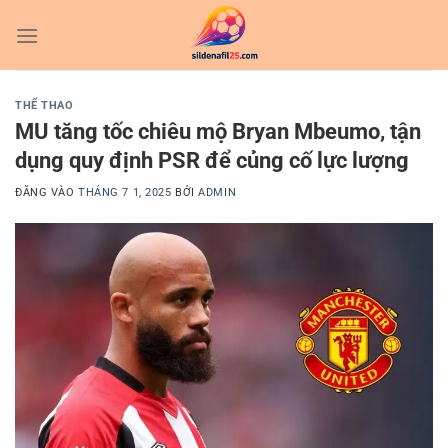
Bỏ
qua
nội
dung
THỂ THAO
MU tăng tốc chiêu mộ Bryan Mbeumo, tận
dụng quy định PSR để củng cố lực lượng
ĐĂNG VÀO
THÁNG 7 1, 2025
BỞI
ADMIN