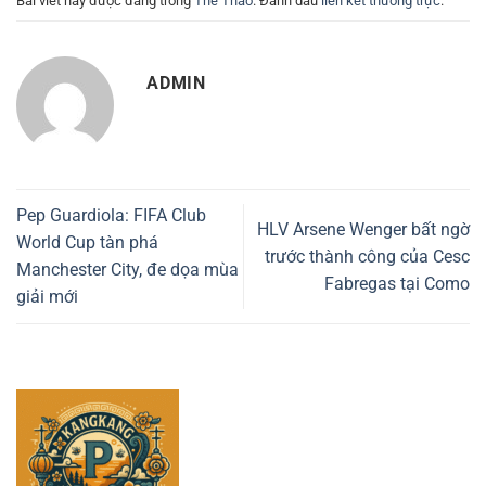
Bài viết này được đăng trong
Thể Thao
. Đánh dấu
liên kết thường trực
.
ADMIN
Pep Guardiola: FIFA Club
HLV Arsene Wenger bất ngờ
World Cup tàn phá
trước thành công của Cesc
Manchester City, đe dọa mùa
Fabregas tại Como
giải mới