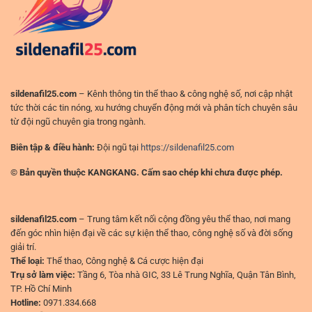
tế
tiền
hơn
(không
ở
phải
sân
“ăn
chơi
may”)
đỉnh
cao
sildenafil25.com
– Kênh thông tin thể thao & công nghệ số, nơi cập nhật
tức thời các tin nóng, xu hướng chuyển động mới và phân tích chuyên sâu
từ đội ngũ chuyên gia trong ngành.
Biên tập & điều hành:
Đội ngũ tại
https://sildenafil25.com
© Bản quyền thuộc KANGKANG. Cấm sao chép khi chưa được phép.
sildenafil25.com
– Trung tâm kết nối cộng đồng yêu thể thao, nơi mang
đến góc nhìn hiện đại về các sự kiện thể thao, công nghệ số và đời sống
giải trí.
Thể loại:
Thể thao, Công nghệ & Cá cược hiện đại
Trụ sở làm việc:
Tầng 6, Tòa nhà GIC, 33 Lê Trung Nghĩa, Quận Tân Bình,
TP. Hồ Chí Minh
Hotline:
0971.334.668