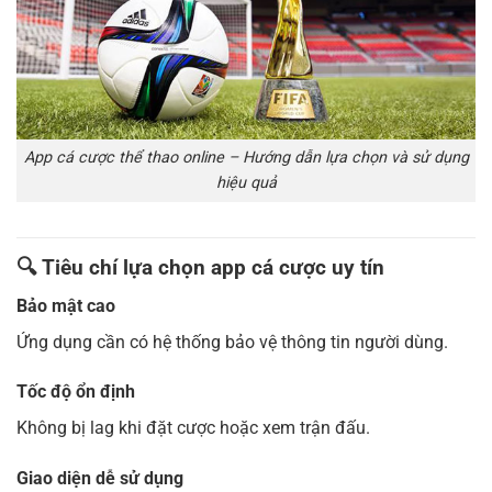
App cá cược thể thao online – Hướng dẫn lựa chọn và sử dụng
hiệu quả
🔍 Tiêu chí lựa chọn app cá cược uy tín
Bảo mật cao
Ứng dụng cần có hệ thống bảo vệ thông tin người dùng.
Tốc độ ổn định
Không bị lag khi đặt cược hoặc xem trận đấu.
Giao diện dễ sử dụng