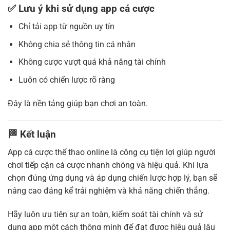
✅ Lưu ý khi sử dụng app cá cược
Chỉ tải app từ nguồn uy tín
Không chia sẻ thông tin cá nhân
Không cược vượt quá khả năng tài chính
Luôn có chiến lược rõ ràng
Đây là nền tảng giúp bạn chơi an toàn.
🏁 Kết luận
App cá cược thể thao online là công cụ tiện lợi giúp người
chơi tiếp cận cá cược nhanh chóng và hiệu quả. Khi lựa
chọn đúng ứng dụng và áp dụng chiến lược hợp lý, bạn sẽ
nâng cao đáng kể trải nghiệm và khả năng chiến thắng.
Hãy luôn ưu tiên sự an toàn, kiểm soát tài chính và sử
dụng app một cách thông minh để đạt được hiệu quả lâu