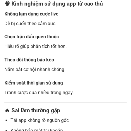
🧠 Kinh nghiệm sử dụng app từ cao thủ
Không lạm dụng cược live
Dễ bị cuốn theo cảm xúc.
Chọn trận đấu quen thuộc
Hiểu rõ giúp phân tích tốt hơn.
Theo dõi thông báo kèo
Nắm bắt cơ hội nhanh chóng.
Kiểm soát thời gian sử dụng
Tránh cược quá nhiều trong ngày.
🔥 Sai lầm thường gặp
Tải app không rõ nguồn gốc
Không bảo mật tài khoản