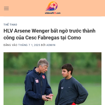
Bỏ
qua
nội
dung
THỂ THAO
HLV Arsene Wenger bất ngờ trước thành
công của Cesc Fabregas tại Como
ĐĂNG VÀO
THÁNG 7 1, 2025
BỞI
ADMIN