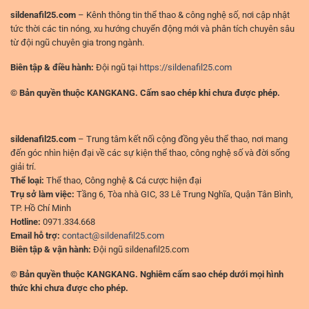
cao
sildenafil25.com
– Kênh thông tin thể thao & công nghệ số, nơi cập nhật
tức thời các tin nóng, xu hướng chuyển động mới và phân tích chuyên sâu
từ đội ngũ chuyên gia trong ngành.
Biên tập & điều hành:
Đội ngũ tại
https://sildenafil25.com
© Bản quyền thuộc KANGKANG. Cấm sao chép khi chưa được phép.
sildenafil25.com
– Trung tâm kết nối cộng đồng yêu thể thao, nơi mang
đến góc nhìn hiện đại về các sự kiện thể thao, công nghệ số và đời sống
giải trí.
Thể loại:
Thể thao, Công nghệ & Cá cược hiện đại
Trụ sở làm việc:
Tầng 6, Tòa nhà GIC, 33 Lê Trung Nghĩa, Quận Tân Bình,
TP. Hồ Chí Minh
Hotline:
0971.334.668
Email hỗ trợ:
contact@sildenafil25.com
Biên tập & vận hành:
Đội ngũ sildenafil25.com
© Bản quyền thuộc KANGKANG. Nghiêm cấm sao chép dưới mọi hình
thức khi chưa được cho phép.