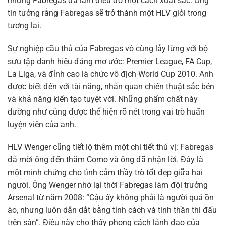
nhưng Fabregas đã làm điều đó một cách xuất sắc. Ông
tin tưởng rằng Fabregas sẽ trở thành một HLV giỏi trong
tương lai.
Sự nghiệp cầu thủ của Fabregas vô cùng lẫy lừng với bộ
sưu tập danh hiệu đáng mơ ước: Premier League, FA Cup,
La Liga, và đỉnh cao là chức vô địch World Cup 2010. Anh
được biết đến với tài năng, nhãn quan chiến thuật sắc bén
và khả năng kiến tạo tuyệt vời. Những phẩm chất này
dường như cũng được thể hiện rõ nét trong vai trò huấn
luyện viên của anh.
HLV Wenger cũng tiết lộ thêm một chi tiết thú vị: Fabregas
đã mời ông đến thăm Como và ông đã nhận lời. Đây là
một minh chứng cho tình cảm thầy trò tốt đẹp giữa hai
người. Ông Wenger nhớ lại thời Fabregas làm đội trưởng
Arsenal từ năm 2008: “Cậu ấy không phải là người quá ồn
ào, nhưng luôn dẫn dắt bằng tính cách và tinh thần thi đấu
trên sân”. Điều này cho thấy phong cách lãnh đạo của