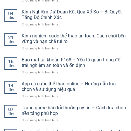
ở
Chức năng bình luận bị tắt
Ảo
Phân
Cơ
Đá
Trực
Tích
Sở
Gà
Kinh Nghiệm Dự Đoán Kết Quả Xổ Số – Bí Quyết
Tuyến
Và
04
Hơn
Thomo
–
Tăng Độ Chính Xác
Quản
Th5
Hôm
Cách
Lý
ở
Chức năng bình luận bị tắt
Nay
Hiểu
Rủi
Kinh
–
Và
Ro
Nghiệm
Kinh nghiệm cược thể thao an toàn: Cách chơi bền
Cách
Chọn
21
Khi
Dự
Theo
vững và hạn chế rủi ro
Kèo
Cá
Th4
Đoán
Dõi
Phù
Cược
ở
Chức năng bình luận bị tắt
Kết
Kèo
Hợp
Online
Kinh
Quả
Và
nghiệm
Bảo mật tài khoản F168 – Yếu tố quan trọng để
Xổ
Trận
16
cược
Số
trải nghiệm an toàn và ổn định
Đấu
Th4
thể
–
Hiệu
ở
Chức năng bình luận bị tắt
thao
Bí
Quả
Bảo
an
Quyết
mật
App cá cược thể thao online – Hướng dẫn lựa
toàn:
Tăng
14
tài
Cách
chọn và sử dụng hiệu quả
Độ
Th4
khoản
chơi
Chính
ở
Chức năng bình luận bị tắt
F168
bền
Xác
App
–
vững
cá
Trang game bài đổi thưởng uy tín – Cách lựa chọn
Yếu
và
07
cược
tố
nền tảng phù hợp
hạn
Th4
thể
quan
chế
ở
Chức năng bình luận bị tắt
thao
trọng
rủi
Trang
online
để
ro
game
–