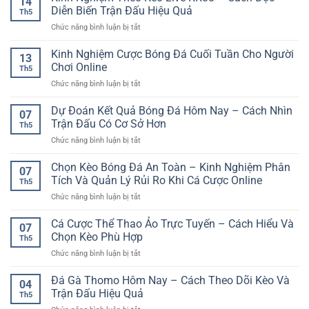
14
Giao
Cách
Diễn Biến Trận Đấu Hiệu Quả
Th5
Diện
Đọc
ở
Chức năng bình luận bị tắt
Đẹp
Dữ
Kinh
–
Liệu
Nghiệm
Kinh Nghiệm Cược Bóng Đá Cuối Tuần Cho Người
Yếu
Dễ
13
Theo
Tố
Chơi Online
Hiểu
Th5
Kèo
Tạo
ở
Chức năng bình luận bị tắt
Live
Nên
Kinh
RR88
Trải
Nghiệm
Dự Đoán Kết Quả Bóng Đá Hôm Nay – Cách Nhìn
–
Nghiệm
07
Cược
Cách
Trận Đấu Có Cơ Sở Hơn
Giải
Th5
Bóng
Đọc
Trí
ở
Chức năng bình luận bị tắt
Đá
Diễn
Hấp
Dự
Cuối
Biến
Dẫn
Đoán
Chọn Kèo Bóng Đá An Toàn – Kinh Nghiệm Phân
Tuần
Trận
07
Kết
Cho
Tích Và Quản Lý Rủi Ro Khi Cá Cược Online
Đấu
Th5
Quả
Người
Hiệu
ở
Chức năng bình luận bị tắt
Bóng
Chơi
Quả
Chọn
Đá
Online
Kèo
Cá Cược Thể Thao Ảo Trực Tuyến – Cách Hiểu Và
Hôm
07
Bóng
Nay
Chọn Kèo Phù Hợp
Th5
Đá
–
ở
Chức năng bình luận bị tắt
An
Cách
Cá
Toàn
Nhìn
Cược
Đá Gà Thomo Hôm Nay – Cách Theo Dõi Kèo Và
–
Trận
04
Thể
Kinh
Trận Đấu Hiệu Quả
Đấu
Th5
Thao
Nghiệm
Có