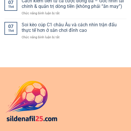
Cách kiếm tiền từ cá cược bóng đá – Góc nhìn tài
trải
07
bài
Hướng
chính & quản trị dòng tiền (không phải “ăn may”)
nghiệm
Th4
đổi
dẫn
an
ở
Chức năng bình luận bị tắt
thưởng
lựa
toàn
Cách
uy
chọn
và
kiếm
Soi kèo cúp C1 châu Âu và cách nhìn trận đấu
tín
và
07
ổn
tiền
–
thực tế hơn ở sân chơi đỉnh cao
sử
định
Th4
từ
Cách
dụng
ở
Chức năng bình luận bị tắt
cá
lựa
hiệu
Soi
cược
chọn
quả
kèo
bóng
nền
cúp
đá
tảng
C1
–
phù
châu
Góc
hợp
Âu
nhìn
và
tài
cách
chính
nhìn
&
trận
quản
đấu
trị
thực
dòng
tế
tiền
hơn
(không
ở
phải
sân
“ăn
chơi
may”)
đỉnh