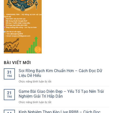
BÀI VIẾT MỚI
Soi Rồng Bạch Kim Chuẩn Hơn – Cách Đọc Dữ
31
Liệu Dễ Hiểu
Th5
ở
Chức năng bình luận bị tắt
Soi
Rồng
Game Bài Giao Diện Đẹp – Yếu Tố Tạo Nên Trải
21
Bạch
Nghiệm Giải Trí Hấp Dẫn
Th5
Kim
ở
Chức năng bình luận bị tắt
Chuẩn
Game
Hơn
Bài
Kinh Nghiệm Theo Kèo Live RR88 – Cách Đọc
–