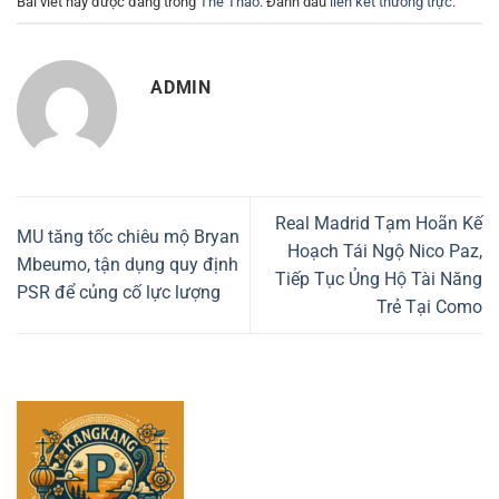
Bài viết này được đăng trong
Thể Thao
. Đánh dấu
liên kết thường trực
.
ADMIN
Real Madrid Tạm Hoãn Kế
MU tăng tốc chiêu mộ Bryan
Hoạch Tái Ngộ Nico Paz,
Mbeumo, tận dụng quy định
Tiếp Tục Ủng Hộ Tài Năng
PSR để củng cố lực lượng
Trẻ Tại Como