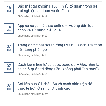
Kinh
Quả
Và
nghiệm
Bảo mật tài khoản F168 – Yếu tố quan trọng để
Xổ
Trận
16
cược
Số
trải nghiệm an toàn và ổn định
Đấu
Th4
thể
–
Hiệu
ở
Chức năng bình luận bị tắt
thao
Bí
Quả
Bảo
an
Quyết
mật
App cá cược thể thao online – Hướng dẫn lựa
toàn:
Tăng
14
tài
Cách
chọn và sử dụng hiệu quả
Độ
Th4
khoản
chơi
Chính
ở
Chức năng bình luận bị tắt
F168
bền
Xác
App
–
vững
cá
Trang game bài đổi thưởng uy tín – Cách lựa chọn
Yếu
và
07
cược
tố
nền tảng phù hợp
hạn
Th4
thể
quan
chế
ở
Chức năng bình luận bị tắt
thao
trọng
rủi
Trang
online
để
ro
game
Cách kiếm tiền từ cá cược bóng đá – Góc nhìn tài
–
trải
07
bài
Hướng
chính & quản trị dòng tiền (không phải “ăn may”)
nghiệm
Th4
đổi
dẫn
an
ở
Chức năng bình luận bị tắt
thưởng
lựa
toàn
Cách
uy
chọn
và
kiếm
Soi kèo cúp C1 châu Âu và cách nhìn trận đấu
tín
và
07
ổn
tiền
–
thực tế hơn ở sân chơi đỉnh cao
sử
định
Th4
từ
Cách
dụng
ở
Chức năng bình luận bị tắt
cá
lựa
hiệu
Soi
cược
chọn
quả
kèo
bóng
nền
cúp