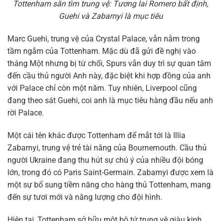
Tottenham săn tìm trung vệ: Tương lai Romero bất định,
Guehi và Zabarnyi là mục tiêu
Marc Guehi, trung vệ của Crystal Palace, vẫn nằm trong
tầm ngắm của Tottenham. Mặc dù đã gửi đề nghị vào
tháng Một nhưng bị từ chối, Spurs vẫn duy trì sự quan tâm
đến cầu thủ người Anh này, đặc biệt khi hợp đồng của anh
với Palace chỉ còn một năm. Tuy nhiên, Liverpool cũng
đang theo sát Guehi, coi anh là mục tiêu hàng đầu nếu anh
rời Palace.
Một cái tên khác được Tottenham để mắt tới là Illia
Zabarnyi, trung vệ trẻ tài năng của Bournemouth. Cầu thủ
người Ukraine đang thu hút sự chú ý của nhiều đội bóng
lớn, trong đó có Paris Saint-Germain. Zabarnyi được xem là
một sự bổ sung tiềm năng cho hàng thủ Tottenham, mang
đến sự tươi mới và năng lượng cho đội hình.
Hiện tại, Tottenham sở hữu một bộ tứ trung vệ giàu kinh