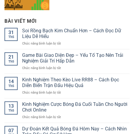
BÀI VIẾT MỚI
Soi Rồng Bạch Kim Chuẩn Hơn – Cách Đọc Dữ
31
Liệu Dễ Hiểu
Th5
ở
Chức năng bình luận bị tắt
Soi
Rồng
Game Bài Giao Diện Đẹp – Yếu Tố Tạo Nên Trải
21
Bạch
Nghiệm Giải Trí Hấp Dẫn
Th5
Kim
ở
Chức năng bình luận bị tắt
Chuẩn
Game
Hơn
Bài
Kinh Nghiệm Theo Kèo Live RR88 – Cách Đọc
–
14
Giao
Cách
Diễn Biến Trận Đấu Hiệu Quả
Th5
Diện
Đọc
ở
Chức năng bình luận bị tắt
Đẹp
Dữ
Kinh
–
Liệu
Nghiệm
Kinh Nghiệm Cược Bóng Đá Cuối Tuần Cho Người
Yếu
Dễ
13
Theo
Tố
Chơi Online
Hiểu
Th5
Kèo
Tạo
ở
Chức năng bình luận bị tắt
Live
Nên
Kinh
RR88
Trải
Nghiệm
Dự Đoán Kết Quả Bóng Đá Hôm Nay – Cách Nhìn
–
Nghiệm
07
Cược
Cách
Giải