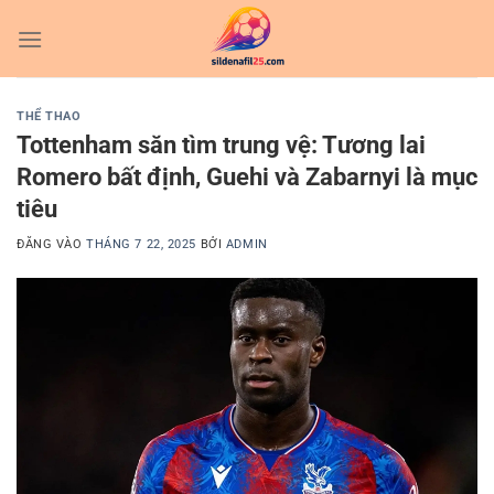
Bỏ
qua
nội
dung
THỂ THAO
Tottenham săn tìm trung vệ: Tương lai
Romero bất định, Guehi và Zabarnyi là mục
tiêu
ĐĂNG VÀO
THÁNG 7 22, 2025
BỞI
ADMIN