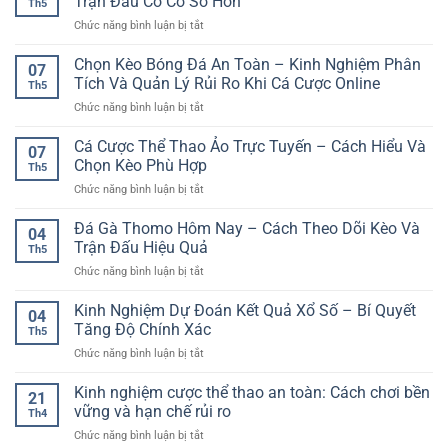
Trận Đấu Có Cơ Sở Hơn
Th5
Bóng
Đọc
Trí
ở
Chức năng bình luận bị tắt
Đá
Diễn
Hấp
Dự
Cuối
Biến
Dẫn
Đoán
Chọn Kèo Bóng Đá An Toàn – Kinh Nghiệm Phân
Tuần
Trận
07
Kết
Cho
Tích Và Quản Lý Rủi Ro Khi Cá Cược Online
Đấu
Th5
Quả
Người
Hiệu
ở
Chức năng bình luận bị tắt
Bóng
Chơi
Quả
Chọn
Đá
Online
Kèo
Cá Cược Thể Thao Ảo Trực Tuyến – Cách Hiểu Và
Hôm
07
Bóng
Nay
Chọn Kèo Phù Hợp
Th5
Đá
–
ở
Chức năng bình luận bị tắt
An
Cách
Cá
Toàn
Nhìn
Cược
Đá Gà Thomo Hôm Nay – Cách Theo Dõi Kèo Và
–
Trận
04
Thể
Kinh
Trận Đấu Hiệu Quả
Đấu
Th5
Thao
Nghiệm
Có
ở
Chức năng bình luận bị tắt
Ảo
Phân
Cơ
Đá
Trực
Tích
Sở
Gà
Kinh Nghiệm Dự Đoán Kết Quả Xổ Số – Bí Quyết
Tuyến
Và
04
Hơn
Thomo
–
Tăng Độ Chính Xác
Quản
Th5
Hôm
Cách
Lý
ở
Chức năng bình luận bị tắt
Nay
Hiểu
Rủi
Kinh
–
Và
Ro
Nghiệm
Kinh nghiệm cược thể thao an toàn: Cách chơi bền
Cách
Chọn
21
Khi
Dự
Theo
vững và hạn chế rủi ro
Kèo
Cá
Th4
Đoán
Dõi
Phù
Cược
ở
Chức năng bình luận bị tắt
Kết
Kèo
Hợp
Online