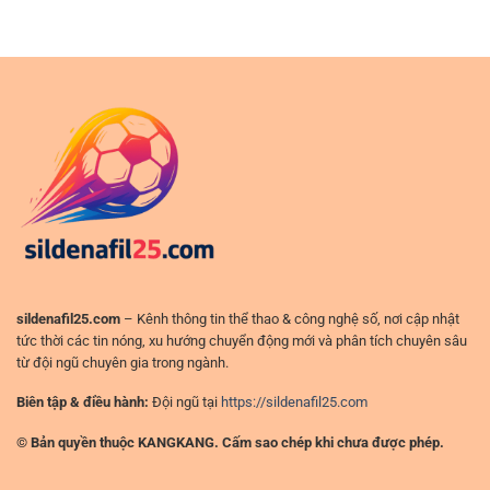
đá
tảng
C1
–
phù
châu
Góc
hợp
Âu
nhìn
và
tài
cách
chính
nhìn
&
trận
quản
đấu
trị
thực
dòng
tế
tiền
hơn
(không
ở
phải
sân
“ăn
chơi
may”)
đỉnh
cao
sildenafil25.com
– Kênh thông tin thể thao & công nghệ số, nơi cập nhật
tức thời các tin nóng, xu hướng chuyển động mới và phân tích chuyên sâu
từ đội ngũ chuyên gia trong ngành.
Biên tập & điều hành:
Đội ngũ tại
https://sildenafil25.com
© Bản quyền thuộc KANGKANG. Cấm sao chép khi chưa được phép.