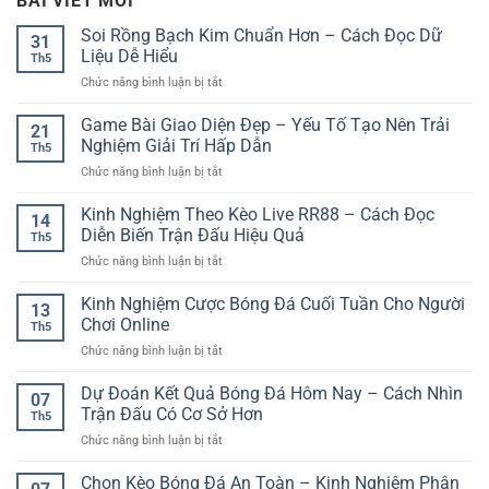
BÀI VIẾT MỚI
Soi Rồng Bạch Kim Chuẩn Hơn – Cách Đọc Dữ
31
Liệu Dễ Hiểu
Th5
ở
Chức năng bình luận bị tắt
Soi
Rồng
Game Bài Giao Diện Đẹp – Yếu Tố Tạo Nên Trải
21
Bạch
Nghiệm Giải Trí Hấp Dẫn
Th5
Kim
ở
Chức năng bình luận bị tắt
Chuẩn
Game
Hơn
Bài
Kinh Nghiệm Theo Kèo Live RR88 – Cách Đọc
–
14
Giao
Cách
Diễn Biến Trận Đấu Hiệu Quả
Th5
Diện
Đọc
ở
Chức năng bình luận bị tắt
Đẹp
Dữ
Kinh
–
Liệu
Nghiệm
Kinh Nghiệm Cược Bóng Đá Cuối Tuần Cho Người
Yếu
Dễ
13
Theo
Tố
Chơi Online
Hiểu
Th5
Kèo
Tạo
ở
Chức năng bình luận bị tắt
Live
Nên
Kinh
RR88
Trải
Nghiệm
Dự Đoán Kết Quả Bóng Đá Hôm Nay – Cách Nhìn
–
Nghiệm
07
Cược
Cách
Trận Đấu Có Cơ Sở Hơn
Giải
Th5
Bóng
Đọc
Trí
ở
Chức năng bình luận bị tắt
Đá
Diễn
Hấp
Dự
Cuối
Biến
Dẫn
Đoán
Chọn Kèo Bóng Đá An Toàn – Kinh Nghiệm Phân
Tuần
Trận