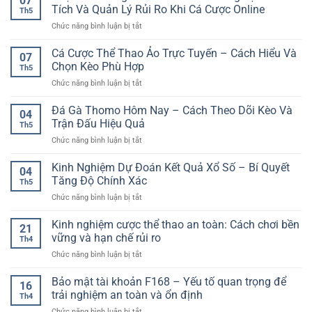
07
Kết
Cho
Tích Và Quản Lý Rủi Ro Khi Cá Cược Online
Đấu
Th5
Quả
Người
Hiệu
ở
Chức năng bình luận bị tắt
Bóng
Chơi
Quả
Chọn
Đá
Online
Kèo
Cá Cược Thể Thao Ảo Trực Tuyến – Cách Hiểu Và
Hôm
07
Bóng
Nay
Chọn Kèo Phù Hợp
Th5
Đá
–
ở
Chức năng bình luận bị tắt
An
Cách
Cá
Toàn
Nhìn
Cược
Đá Gà Thomo Hôm Nay – Cách Theo Dõi Kèo Và
–
Trận
04
Thể
Kinh
Trận Đấu Hiệu Quả
Đấu
Th5
Thao
Nghiệm
Có
ở
Chức năng bình luận bị tắt
Ảo
Phân
Cơ
Đá
Trực
Tích
Sở
Gà
Kinh Nghiệm Dự Đoán Kết Quả Xổ Số – Bí Quyết
Tuyến
Và
04
Hơn
Thomo
–
Tăng Độ Chính Xác
Quản
Th5
Hôm
Cách
Lý
ở
Chức năng bình luận bị tắt
Nay
Hiểu
Rủi
Kinh
–
Và
Ro
Nghiệm
Kinh nghiệm cược thể thao an toàn: Cách chơi bền
Cách
Chọn
21
Khi
Dự
Theo
vững và hạn chế rủi ro
Kèo
Cá
Th4
Đoán
Dõi
Phù
Cược
ở
Chức năng bình luận bị tắt
Kết
Kèo
Hợp
Online
Kinh
Quả
Và
nghiệm
Bảo mật tài khoản F168 – Yếu tố quan trọng để
Xổ
Trận
16
cược
Số
trải nghiệm an toàn và ổn định
Đấu
Th4
thể
–
Hiệu
ở
Chức năng bình luận bị tắt