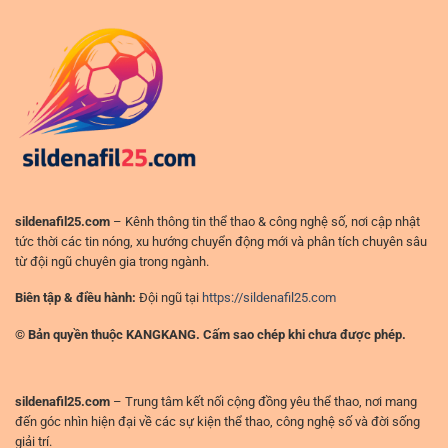
tài
cách
chính
nhìn
&
trận
quản
đấu
trị
thực
dòng
tế
tiền
hơn
(không
ở
phải
sân
“ăn
chơi
may”)
đỉnh
cao
sildenafil25.com
– Kênh thông tin thể thao & công nghệ số, nơi cập nhật
tức thời các tin nóng, xu hướng chuyển động mới và phân tích chuyên sâu
từ đội ngũ chuyên gia trong ngành.
Biên tập & điều hành:
Đội ngũ tại
https://sildenafil25.com
© Bản quyền thuộc KANGKANG. Cấm sao chép khi chưa được phép.
sildenafil25.com
– Trung tâm kết nối cộng đồng yêu thể thao, nơi mang
đến góc nhìn hiện đại về các sự kiện thể thao, công nghệ số và đời sống
giải trí.