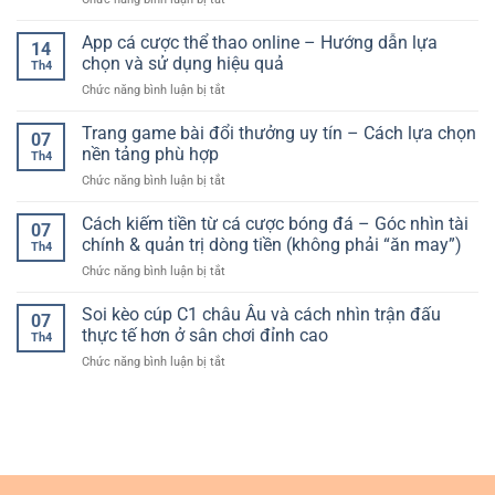
thao
Bí
Quả
Bảo
an
Quyết
mật
App cá cược thể thao online – Hướng dẫn lựa
toàn:
Tăng
14
tài
Cách
chọn và sử dụng hiệu quả
Độ
Th4
khoản
chơi
Chính
ở
Chức năng bình luận bị tắt
F168
bền
Xác
App
–
vững
cá
Trang game bài đổi thưởng uy tín – Cách lựa chọn
Yếu
và
07
cược
tố
nền tảng phù hợp
hạn
Th4
thể
quan
chế
ở
Chức năng bình luận bị tắt
thao
trọng
rủi
Trang
online
để
ro
game
Cách kiếm tiền từ cá cược bóng đá – Góc nhìn tài
–
trải
07
bài
Hướng
chính & quản trị dòng tiền (không phải “ăn may”)
nghiệm
Th4
đổi
dẫn
an
ở
Chức năng bình luận bị tắt
thưởng
lựa
toàn
Cách
uy
chọn
và
kiếm
Soi kèo cúp C1 châu Âu và cách nhìn trận đấu
tín
và
07
ổn
tiền
–
thực tế hơn ở sân chơi đỉnh cao
sử
định
Th4
từ
Cách
dụng
ở
Chức năng bình luận bị tắt
cá
lựa
hiệu
Soi
cược
chọn
quả
kèo
bóng
nền
cúp
đá
tảng
C1
–
phù
châu
Góc
hợp
Âu
nhìn
và