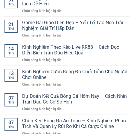
Liệu Dễ Hiểu
Th5
ở
Chức năng bình luận bị tắt
Soi
Rồng
Game Bài Giao Diện Đẹp – Yếu Tố Tạo Nên Trải
21
Bạch
Nghiệm Giải Trí Hấp Dẫn
Th5
Kim
ở
Chức năng bình luận bị tắt
Chuẩn
Game
Hơn
Bài
Kinh Nghiệm Theo Kèo Live RR88 – Cách Đọc
–
14
Giao
Cách
Diễn Biến Trận Đấu Hiệu Quả
Th5
Diện
Đọc
ở
Chức năng bình luận bị tắt
Đẹp
Dữ
Kinh
–
Liệu
Nghiệm
Kinh Nghiệm Cược Bóng Đá Cuối Tuần Cho Người
Yếu
Dễ
13
Theo
Tố
Chơi Online
Hiểu
Th5
Kèo
Tạo
ở
Chức năng bình luận bị tắt
Live
Nên
Kinh
RR88
Trải
Nghiệm
Dự Đoán Kết Quả Bóng Đá Hôm Nay – Cách Nhìn
–
Nghiệm
07
Cược
Cách
Trận Đấu Có Cơ Sở Hơn
Giải
Th5
Bóng
Đọc
Trí
ở
Chức năng bình luận bị tắt
Đá
Diễn
Hấp
Dự
Cuối
Biến
Dẫn
Đoán
Chọn Kèo Bóng Đá An Toàn – Kinh Nghiệm Phân
Tuần
Trận
07
Kết
Cho
Tích Và Quản Lý Rủi Ro Khi Cá Cược Online
Đấu
Th5
Quả
Người
Hiệu
ở
Chức năng bình luận bị tắt