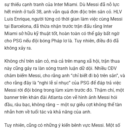
sự thiếu cạnh tranh của Inter Miami. Dù Messi đã nỗ lực
hết mình ở tuổi 38, anh vẫn quá đơn độc trên sân cỏ. HLV
Luis Enrique, người từng có thời gian làm việc cùng Messi
tại Barcelona, đã thừa nhận trước trận đấu rằng Inter
Miami sở hữu kỹ thuật tốt, hoàn toàn có thể gây bất ngờ
cho PSG nếu đội bóng Pháp lơ là. Tuy nhiên, điều đó đã
không xảy ra.
Không chỉ trên sân cỏ, mà cả trên mạng xã hội, trận thua
này cũng gây ra làn sóng tranh luận dữ dội. Nhiều CĐV
châm biếm Messi, cho rằng anh “chỉ biết đi bộ trên sân”, và
cho rằng đây là “nghi lễ sỉ nhục” của PSG để đáp trả việc
Messi rời đội bóng trong lùm xùm trước đó. Thậm chí, một
banner trên khán đài Atlanta còn vẽ hình ảnh Messi hói
đầu, râu bạc, không răng – một sự giễu cợt không thể tàn
nhẫn hơn về tuổi tác và khả năng của anh.
Tuy nhiên, cũng có những ý kiến bênh vực Messi. Một số