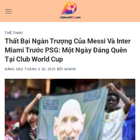
Bỏ
qua
nội
dung
THỂ THAO
Thất Bại Ngàn Trượng Của Messi Và Inter
Miami Trước PSG: Một Ngày Đáng Quên
Tại Club World Cup
ĐĂNG VÀO
THÁNG 6 30, 2025
BỞI
ADMIN