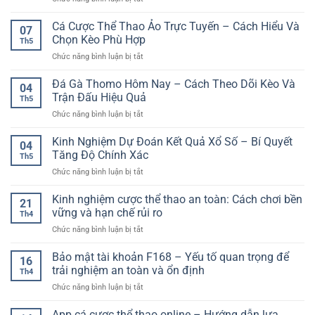
Bóng
Chơi
Quả
Chọn
Đá
Online
Kèo
Cá Cược Thể Thao Ảo Trực Tuyến – Cách Hiểu Và
Hôm
07
Bóng
Nay
Chọn Kèo Phù Hợp
Th5
Đá
–
ở
Chức năng bình luận bị tắt
An
Cách
Cá
Toàn
Nhìn
Cược
Đá Gà Thomo Hôm Nay – Cách Theo Dõi Kèo Và
–
Trận
04
Thể
Kinh
Trận Đấu Hiệu Quả
Đấu
Th5
Thao
Nghiệm
Có
ở
Chức năng bình luận bị tắt
Ảo
Phân
Cơ
Đá
Trực
Tích
Sở
Gà
Kinh Nghiệm Dự Đoán Kết Quả Xổ Số – Bí Quyết
Tuyến
Và
04
Hơn
Thomo
–
Tăng Độ Chính Xác
Quản
Th5
Hôm
Cách
Lý
ở
Chức năng bình luận bị tắt
Nay
Hiểu
Rủi
Kinh
–
Và
Ro
Nghiệm
Kinh nghiệm cược thể thao an toàn: Cách chơi bền
Cách
Chọn
21
Khi
Dự
Theo
vững và hạn chế rủi ro
Kèo
Cá
Th4
Đoán
Dõi
Phù
Cược
ở
Chức năng bình luận bị tắt
Kết
Kèo
Hợp
Online
Kinh
Quả
Và
nghiệm
Bảo mật tài khoản F168 – Yếu tố quan trọng để
Xổ
Trận
16
cược
Số
trải nghiệm an toàn và ổn định
Đấu
Th4
thể
–
Hiệu
ở
Chức năng bình luận bị tắt
thao
Bí
Quả
Bảo
an
Quyết
mật
App cá cược thể thao online – Hướng dẫn lựa
toàn:
Tăng