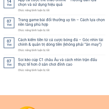
14
tài
Cách
chọn và sử dụng hiệu quả
Độ
Th4
khoản
chơi
Chính
ở
Chức năng bình luận bị tắt
F168
bền
Xác
App
–
vững
cá
Trang game bài đổi thưởng uy tín – Cách lựa chọn
Yếu
và
07
cược
tố
nền tảng phù hợp
hạn
Th4
thể
quan
chế
ở
Chức năng bình luận bị tắt
thao
trọng
rủi
Trang
online
để
ro
game
Cách kiếm tiền từ cá cược bóng đá – Góc nhìn tài
–
trải
07
bài
Hướng
chính & quản trị dòng tiền (không phải “ăn may”)
nghiệm
Th4
đổi
dẫn
an
ở
Chức năng bình luận bị tắt
thưởng
lựa
toàn
Cách
uy
chọn
và
kiếm
Soi kèo cúp C1 châu Âu và cách nhìn trận đấu
tín
và
07
ổn
tiền
–
thực tế hơn ở sân chơi đỉnh cao
sử
định
Th4
từ
Cách
dụng
ở
Chức năng bình luận bị tắt
cá
lựa
hiệu
Soi
cược
chọn
quả
kèo
bóng
nền
cúp
đá
tảng
C1
–
phù
châu
Góc
hợp
Âu
nhìn
và
tài
cách
chính
nhìn
&