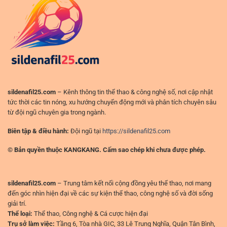
trận
quản
đấu
trị
thực
dòng
tế
tiền
hơn
(không
ở
phải
sân
“ăn
chơi
may”)
đỉnh
cao
sildenafil25.com
– Kênh thông tin thể thao & công nghệ số, nơi cập nhật
tức thời các tin nóng, xu hướng chuyển động mới và phân tích chuyên sâu
từ đội ngũ chuyên gia trong ngành.
Biên tập & điều hành:
Đội ngũ tại
https://sildenafil25.com
© Bản quyền thuộc KANGKANG. Cấm sao chép khi chưa được phép.
sildenafil25.com
– Trung tâm kết nối cộng đồng yêu thể thao, nơi mang
đến góc nhìn hiện đại về các sự kiện thể thao, công nghệ số và đời sống
giải trí.
Thể loại:
Thể thao, Công nghệ & Cá cược hiện đại
Trụ sở làm việc:
Tầng 6, Tòa nhà GIC, 33 Lê Trung Nghĩa, Quận Tân Bình,