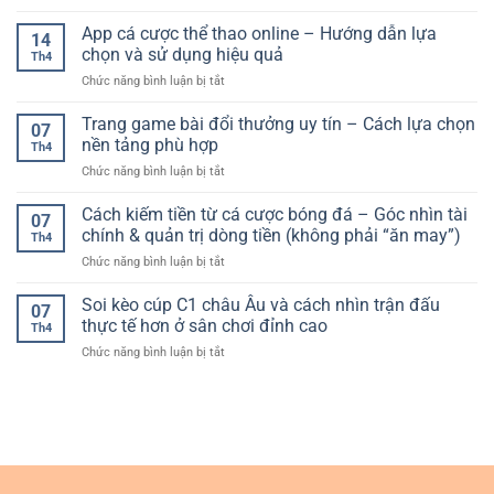
Bảo
an
Quyết
mật
App cá cược thể thao online – Hướng dẫn lựa
toàn:
Tăng
14
tài
Cách
chọn và sử dụng hiệu quả
Độ
Th4
khoản
chơi
Chính
ở
Chức năng bình luận bị tắt
F168
bền
Xác
App
–
vững
cá
Trang game bài đổi thưởng uy tín – Cách lựa chọn
Yếu
và
07
cược
tố
nền tảng phù hợp
hạn
Th4
thể
quan
chế
ở
Chức năng bình luận bị tắt
thao
trọng
rủi
Trang
online
để
ro
game
Cách kiếm tiền từ cá cược bóng đá – Góc nhìn tài
–
trải
07
bài
Hướng
chính & quản trị dòng tiền (không phải “ăn may”)
nghiệm
Th4
đổi
dẫn
an
ở
Chức năng bình luận bị tắt
thưởng
lựa
toàn
Cách
uy
chọn
và
kiếm
Soi kèo cúp C1 châu Âu và cách nhìn trận đấu
tín
và
07
ổn
tiền
–
thực tế hơn ở sân chơi đỉnh cao
sử
định
Th4
từ
Cách
dụng
ở
Chức năng bình luận bị tắt
cá
lựa
hiệu
Soi
cược
chọn
quả
kèo
bóng
nền
cúp
đá
tảng
C1
–
phù
châu
Góc
hợp
Âu
nhìn
và
tài