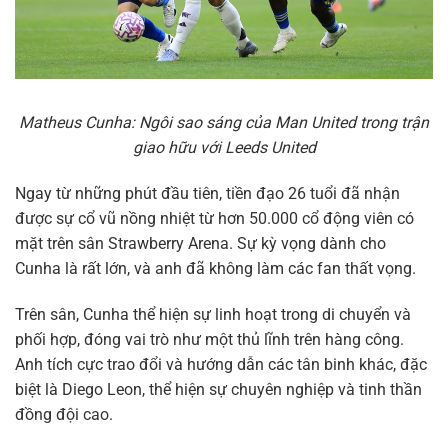
Matheus Cunha: Ngôi sao sáng của Man United trong trận
giao hữu với Leeds United
Ngay từ những phút đầu tiên, tiền đạo 26 tuổi đã nhận
được sự cổ vũ nồng nhiệt từ hơn 50.000 cổ động viên có
mặt trên sân Strawberry Arena. Sự kỳ vọng dành cho
Cunha là rất lớn, và anh đã không làm các fan thất vọng.
Trên sân, Cunha thể hiện sự linh hoạt trong di chuyển và
phối hợp, đóng vai trò như một thủ lĩnh trên hàng công.
Anh tích cực trao đổi và hướng dẫn các tân binh khác, đặc
biệt là Diego Leon, thể hiện sự chuyên nghiệp và tinh thần
đồng đội cao.