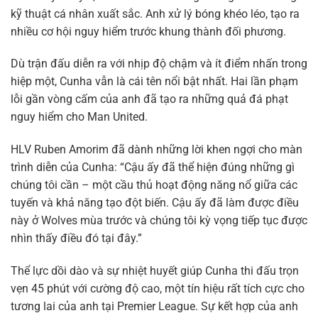
kỹ thuật cá nhân xuất sắc. Anh xử lý bóng khéo léo, tạo ra
nhiều cơ hội nguy hiểm trước khung thành đối phương.
Dù trận đấu diễn ra với nhịp độ chậm và ít điểm nhấn trong
hiệp một, Cunha vẫn là cái tên nổi bật nhất. Hai lần phạm
lỗi gần vòng cấm của anh đã tạo ra những quả đá phạt
nguy hiểm cho Man United.
HLV Ruben Amorim đã dành những lời khen ngợi cho màn
trình diễn của Cunha: “Cậu ấy đã thể hiện đúng những gì
chúng tôi cần – một cầu thủ hoạt động năng nổ giữa các
tuyến và khả năng tạo đột biến. Cậu ấy đã làm được điều
này ở Wolves mùa trước và chúng tôi kỳ vọng tiếp tục được
nhìn thấy điều đó tại đây.”
Thể lực dồi dào và sự nhiệt huyết giúp Cunha thi đấu trọn
vẹn 45 phút với cường độ cao, một tín hiệu rất tích cực cho
tương lai của anh tại Premier League. Sự kết hợp của anh