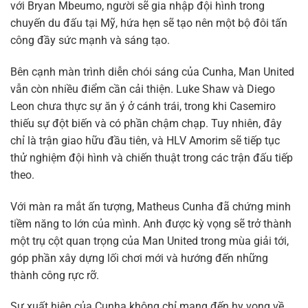
với Bryan Mbeumo, người sẽ gia nhập đội hình trong
chuyến du đấu tại Mỹ, hứa hẹn sẽ tạo nên một bộ đôi tấn
công đầy sức mạnh và sáng tạo.
Bên cạnh màn trình diễn chói sáng của Cunha, Man United
vẫn còn nhiều điểm cần cải thiện. Luke Shaw và Diego
Leon chưa thực sự ăn ý ở cánh trái, trong khi Casemiro
thiếu sự đột biến và có phần chậm chạp. Tuy nhiên, đây
chỉ là trận giao hữu đầu tiên, và HLV Amorim sẽ tiếp tục
thử nghiệm đội hình và chiến thuật trong các trận đấu tiếp
theo.
Với màn ra mắt ấn tượng, Matheus Cunha đã chứng minh
tiềm năng to lớn của mình. Anh được kỳ vọng sẽ trở thành
một trụ cột quan trọng của Man United trong mùa giải tới,
góp phần xây dựng lối chơi mới và hướng đến những
thành công rực rỡ.
Sự xuất hiện của Cunha không chỉ mang đến hy vọng về