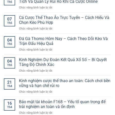
Cho
Tích Và Quản Lý Rủi Ro Khi Cá Cược Online
Đấu
Th5
Quả
Người
Hiệu
ở
Chức năng bình luận bị tắt
Bóng
Chơi
Quả
Chọn
Đá
Online
Kèo
Cá Cược Thể Thao Ảo Trực Tuyến – Cách Hiểu Và
Hôm
07
Bóng
Nay
Chọn Kèo Phù Hợp
Th5
Đá
–
ở
Chức năng bình luận bị tắt
An
Cách
Cá
Toàn
Nhìn
Cược
Đá Gà Thomo Hôm Nay – Cách Theo Dõi Kèo Và
–
Trận
04
Thể
Kinh
Trận Đấu Hiệu Quả
Đấu
Th5
Thao
Nghiệm
Có
ở
Chức năng bình luận bị tắt
Ảo
Phân
Cơ
Đá
Trực
Tích
Sở
Gà
Kinh Nghiệm Dự Đoán Kết Quả Xổ Số – Bí Quyết
Tuyến
Và
04
Hơn
Thomo
–
Tăng Độ Chính Xác
Quản
Th5
Hôm
Cách
Lý
ở
Chức năng bình luận bị tắt
Nay
Hiểu
Rủi
Kinh
–
Và
Ro
Nghiệm
Kinh nghiệm cược thể thao an toàn: Cách chơi bền
Cách
Chọn
21
Khi
Dự
Theo
vững và hạn chế rủi ro
Kèo
Cá
Th4
Đoán
Dõi
Phù
Cược
ở
Chức năng bình luận bị tắt
Kết
Kèo
Hợp
Online
Kinh
Quả
Và
nghiệm
Bảo mật tài khoản F168 – Yếu tố quan trọng để
Xổ
Trận
16
cược
Số
trải nghiệm an toàn và ổn định
Đấu
Th4
thể
–
Hiệu
ở
Chức năng bình luận bị tắt
thao
Bí
Quả