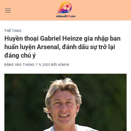
Bỏ
qua
nội
dung
THỂ THAO
Huyền thoại Gabriel Heinze gia nhập ban
huấn luyện Arsenal, đánh dấu sự trở lại
đáng chú ý
ĐĂNG VÀO
THÁNG 7 9, 2025
BỞI
ADMIN