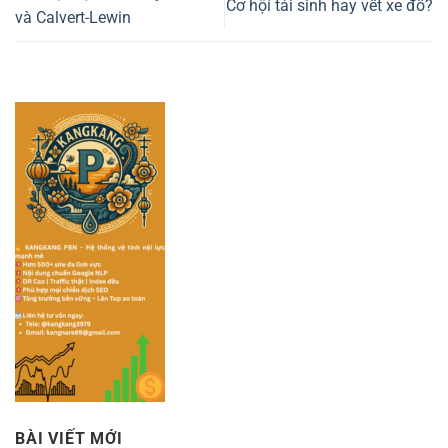
Cơ hội tái sinh hay vết xe đổ?
và Calvert-Lewin
BÀI VIẾT MỚI