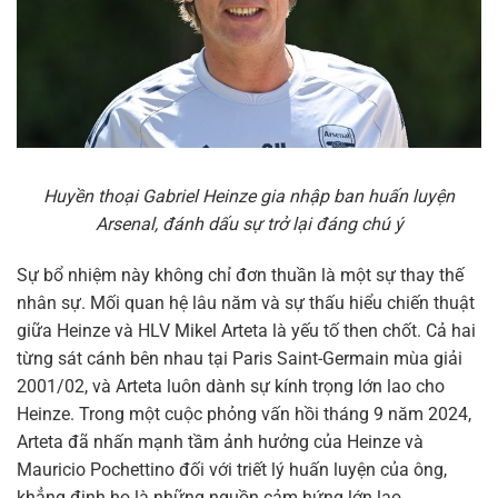
Huyền thoại Gabriel Heinze gia nhập ban huấn luyện
Arsenal, đánh dấu sự trở lại đáng chú ý
Sự bổ nhiệm này không chỉ đơn thuần là một sự thay thế
nhân sự. Mối quan hệ lâu năm và sự thấu hiểu chiến thuật
giữa Heinze và HLV Mikel Arteta là yếu tố then chốt. Cả hai
từng sát cánh bên nhau tại Paris Saint-Germain mùa giải
2001/02, và Arteta luôn dành sự kính trọng lớn lao cho
Heinze. Trong một cuộc phỏng vấn hồi tháng 9 năm 2024,
Arteta đã nhấn mạnh tầm ảnh hưởng của Heinze và
Mauricio Pochettino đối với triết lý huấn luyện của ông,
khẳng định họ là những nguồn cảm hứng lớn lao.