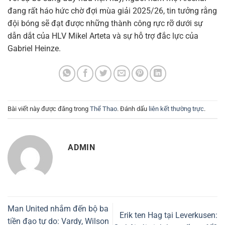
đang rất háo hức chờ đợi mùa giải 2025/26, tin tưởng rằng
đội bóng sẽ đạt được những thành công rực rỡ dưới sự
dẫn dắt của HLV Mikel Arteta và sự hỗ trợ đắc lực của
Gabriel Heinze.
Bài viết này được đăng trong
Thể Thao
. Đánh dấu
liên kết thường trực
.
ADMIN
Man United nhắm đến bộ ba
Erik ten Hag tại Leverkusen:
tiền đạo tự do: Vardy, Wilson