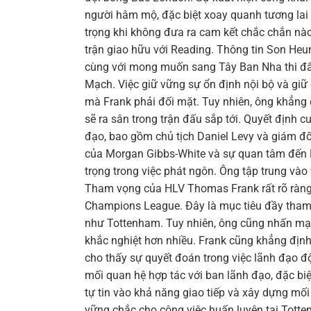
người hâm mộ, đặc biệt xoay quanh tương lai 
trọng khi không đưa ra cam kết chắc chắn nào 
trận giao hữu với Reading. Thông tin Son Heu
cùng với mong muốn sang Tây Ban Nha thi đấ
Mạch. Việc giữ vững sự ổn định nội bộ và giữ
mà Frank phải đối mặt. Tuy nhiên, ông khẳng
sẽ ra sân trong trận đấu sắp tới. Quyết định c
đạo, bao gồm chủ tịch Daniel Levy và giám đ
của Morgan Gibbs-White và sự quan tâm đến B
trọng trong việc phát ngôn. Ông tập trung vào
Tham vọng của HLV Thomas Frank rất rõ ràng
Champions League. Đây là mục tiêu đầy tham
như Tottenham. Tuy nhiên, ông cũng nhấn mạnh 
khắc nghiệt hơn nhiều. Frank cũng khẳng định 
cho thấy sự quyết đoán trong việc lãnh đạo đ
mối quan hệ hợp tác với ban lãnh đạo, đặc biệ
tự tin vào khả năng giao tiếp và xây dựng mối
vững chắc cho công việc huấn luyện tại Tot