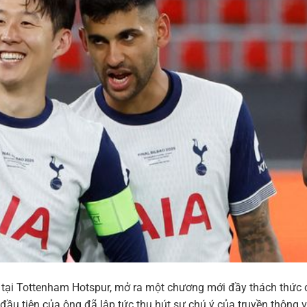
tại Tottenham Hotspur, mở ra một chương mới đầy thách thức 
đầu tiên của ông đã lập tức thu hút sự chú ý của truyền thông 