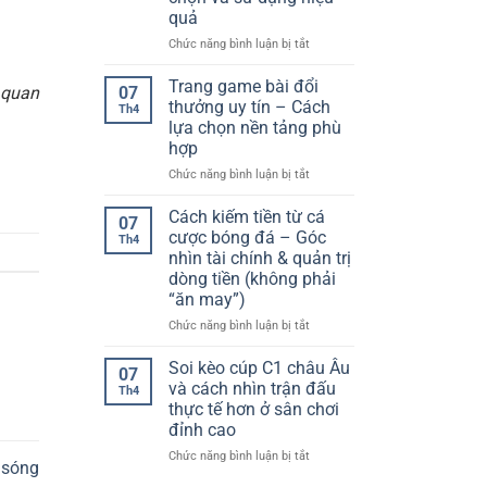
và
F168
quả
hạn
–
chế
Yếu
ở
Chức năng bình luận bị tắt
rủi
tố
App
ro
quan
cá
Trang game bài đổi
07
 quan
trọng
cược
thưởng uy tín – Cách
Th4
để
thể
lựa chọn nền tảng phù
trải
thao
hợp
nghiệm
online
an
–
ở
Chức năng bình luận bị tắt
toàn
Hướng
Trang
và
dẫn
game
Cách kiếm tiền từ cá
07
ổn
lựa
bài
cược bóng đá – Góc
Th4
định
chọn
đổi
nhìn tài chính & quản trị
và
thưởng
dòng tiền (không phải
sử
uy
“ăn may”)
dụng
tín
hiệu
–
ở
Chức năng bình luận bị tắt
quả
Cách
Cách
lựa
kiếm
Soi kèo cúp C1 châu Âu
07
chọn
tiền
và cách nhìn trận đấu
Th4
nền
từ
thực tế hơn ở sân chơi
tảng
cá
đỉnh cao
phù
cược
hợp
bóng
ở
Chức năng bình luận bị tắt
 sóng
đá
Soi