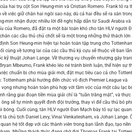
của hai trụ cột Son Heung-min và Cristian Romero. Frank tỏ ra 
về việc giữ chân hai ngôi sao này, dù cả hai đều sẽ ra sân tron
ng-min nhận được nhiều lời đề nghị hấp dẫn từ Saudi Arabia và
u của Romero, đã đặt ra một bài toán khó cho tân HLV người 
 chân các cầu thủ chủ chốt sẽ là một trong những thử thách lớn
 định Son Heung-min hiện tại hoàn toàn tập trung cho Tottenha
uối cùng về tương lai của các cầu thủ kỳ cựu sẽ thuộc về ban lã
ốc kỹ thuật Johan Lange. Về thương vụ chuyển nhượng gây tran
ryan Mbeumo, Frank khéo léo né tránh bình luận, thể hiện sự t
 việc chuẩn bị cho mùa giải mới, đặt mục tiêu cao cả cho Totte
: Tottenham phải hướng đến chức vô địch Premier League và
 vọng nhưng hoàn toàn phù hợp với tầm vóc của một câu lạc b
rằng giai đoạn tiền mùa giải chỉ là “tuần trăng mật”, và thực 
ông sẽ tự mình quyết định đội trưởng, thay vì để cầu thủ bỏ phi
ội bóng. Cuối cùng, tân HLV người Đan Mạch bày tỏ sự lạc quan
t là chủ tịch Daniel Levy, Vinai Venkatesham, và Johan Lange.
 quan hệ tốt đẹp với các thành viên trong ban lãnh đạo, tạo nền
tenham. Những thách thức đang chờ đợi Thomas Frank tại Totte