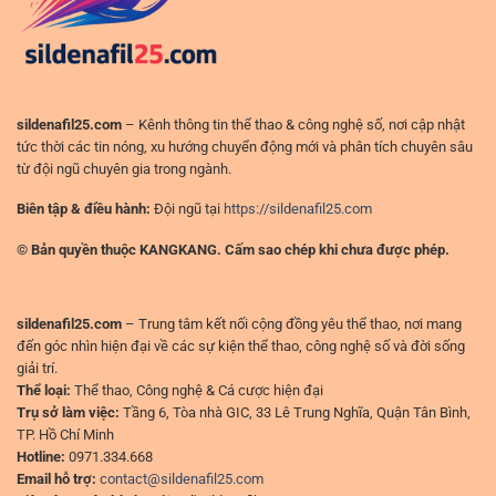
hơn
(không
ở
phải
sân
“ăn
chơi
may”)
đỉnh
cao
sildenafil25.com
– Kênh thông tin thể thao & công nghệ số, nơi cập nhật
tức thời các tin nóng, xu hướng chuyển động mới và phân tích chuyên sâu
từ đội ngũ chuyên gia trong ngành.
Biên tập & điều hành:
Đội ngũ tại
https://sildenafil25.com
© Bản quyền thuộc KANGKANG. Cấm sao chép khi chưa được phép.
sildenafil25.com
– Trung tâm kết nối cộng đồng yêu thể thao, nơi mang
đến góc nhìn hiện đại về các sự kiện thể thao, công nghệ số và đời sống
giải trí.
Thể loại:
Thể thao, Công nghệ & Cá cược hiện đại
Trụ sở làm việc:
Tầng 6, Tòa nhà GIC, 33 Lê Trung Nghĩa, Quận Tân Bình,
TP. Hồ Chí Minh
Hotline:
0971.334.668
Email hỗ trợ:
contact@sildenafil25.com