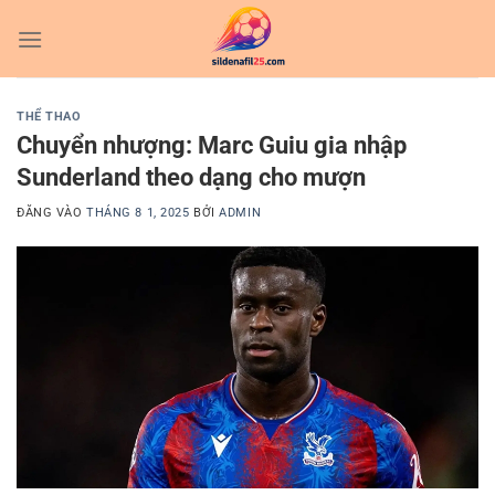
Bỏ
qua
nội
dung
THỂ THAO
Chuyển nhượng: Marc Guiu gia nhập
Sunderland theo dạng cho mượn
ĐĂNG VÀO
THÁNG 8 1, 2025
BỞI
ADMIN