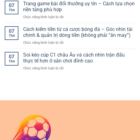
cá
Trang game bài đổi thưởng uy tín – Cách lựa chọn
Yếu
và
07
cược
tố
nền tảng phù hợp
hạn
Th4
thể
quan
chế
ở
Chức năng bình luận bị tắt
thao
trọng
rủi
Trang
online
để
ro
game
Cách kiếm tiền từ cá cược bóng đá – Góc nhìn tài
–
trải
07
bài
Hướng
chính & quản trị dòng tiền (không phải “ăn may”)
nghiệm
Th4
đổi
dẫn
an
ở
Chức năng bình luận bị tắt
thưởng
lựa
toàn
Cách
uy
chọn
và
kiếm
Soi kèo cúp C1 châu Âu và cách nhìn trận đấu
tín
và
07
ổn
tiền
–
thực tế hơn ở sân chơi đỉnh cao
sử
định
Th4
từ
Cách
dụng
ở
Chức năng bình luận bị tắt
cá
lựa
hiệu
Soi
cược
chọn
quả
kèo
bóng
nền
cúp
đá
tảng
C1
–
phù
châu
Góc
hợp
Âu
nhìn
và
tài
cách
chính
nhìn
&
trận
quản
đấu
trị
thực
dòng
tế
tiền