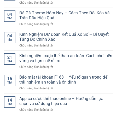
ở
Chức năng bình luận bị tắt
An
Cách
Cá
Toàn
Nhìn
Cược
Đá Gà Thomo Hôm Nay – Cách Theo Dõi Kèo Và
–
Trận
04
Thể
Kinh
Trận Đấu Hiệu Quả
Đấu
Th5
Thao
Nghiệm
Có
ở
Chức năng bình luận bị tắt
Ảo
Phân
Cơ
Đá
Trực
Tích
Sở
Gà
Kinh Nghiệm Dự Đoán Kết Quả Xổ Số – Bí Quyết
Tuyến
Và
04
Hơn
Thomo
–
Tăng Độ Chính Xác
Quản
Th5
Hôm
Cách
Lý
ở
Chức năng bình luận bị tắt
Nay
Hiểu
Rủi
Kinh
–
Và
Ro
Nghiệm
Kinh nghiệm cược thể thao an toàn: Cách chơi bền
Cách
Chọn
21
Khi
Dự
Theo
vững và hạn chế rủi ro
Kèo
Cá
Th4
Đoán
Dõi
Phù
Cược
ở
Chức năng bình luận bị tắt
Kết
Kèo
Hợp
Online
Kinh
Quả
Và
nghiệm
Bảo mật tài khoản F168 – Yếu tố quan trọng để
Xổ
Trận
16
cược
Số
trải nghiệm an toàn và ổn định
Đấu
Th4
thể
–
Hiệu
ở
Chức năng bình luận bị tắt
thao
Bí
Quả
Bảo
an
Quyết
mật
App cá cược thể thao online – Hướng dẫn lựa
toàn:
Tăng
14
tài
Cách
chọn và sử dụng hiệu quả
Độ
Th4
khoản
chơi
Chính
ở
Chức năng bình luận bị tắt
F168
bền
Xác
App
–
vững