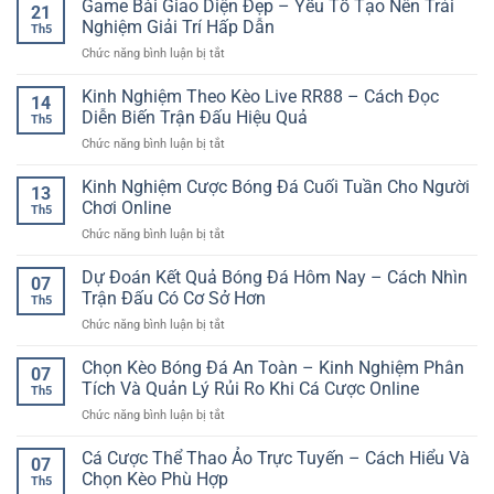
Game Bài Giao Diện Đẹp – Yếu Tố Tạo Nên Trải
21
Bạch
Nghiệm Giải Trí Hấp Dẫn
Th5
Kim
ở
Chức năng bình luận bị tắt
Chuẩn
Game
Hơn
Bài
Kinh Nghiệm Theo Kèo Live RR88 – Cách Đọc
–
14
Giao
Cách
Diễn Biến Trận Đấu Hiệu Quả
Th5
Diện
Đọc
ở
Chức năng bình luận bị tắt
Đẹp
Dữ
Kinh
–
Liệu
Nghiệm
Kinh Nghiệm Cược Bóng Đá Cuối Tuần Cho Người
Yếu
Dễ
13
Theo
Tố
Chơi Online
Hiểu
Th5
Kèo
Tạo
ở
Chức năng bình luận bị tắt
Live
Nên
Kinh
RR88
Trải
Nghiệm
Dự Đoán Kết Quả Bóng Đá Hôm Nay – Cách Nhìn
–
Nghiệm
07
Cược
Cách
Trận Đấu Có Cơ Sở Hơn
Giải
Th5
Bóng
Đọc
Trí
ở
Chức năng bình luận bị tắt
Đá
Diễn
Hấp
Dự
Cuối
Biến
Dẫn
Đoán
Chọn Kèo Bóng Đá An Toàn – Kinh Nghiệm Phân
Tuần
Trận
07
Kết
Cho
Tích Và Quản Lý Rủi Ro Khi Cá Cược Online
Đấu
Th5
Quả
Người
Hiệu
ở
Chức năng bình luận bị tắt
Bóng
Chơi
Quả
Chọn
Đá
Online
Kèo
Cá Cược Thể Thao Ảo Trực Tuyến – Cách Hiểu Và
Hôm
07
Bóng
Nay
Chọn Kèo Phù Hợp
Th5
Đá
–