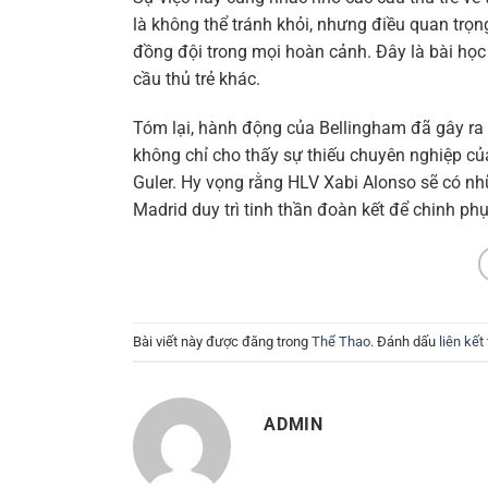
là không thể tránh khỏi, nhưng điều quan trọng
đồng đội trong mọi hoàn cảnh. Đây là bài học
cầu thủ trẻ khác.
Tóm lại, hành động của Bellingham đã gây ra
không chỉ cho thấy sự thiếu chuyên nghiệp củ
Guler. Hy vọng rằng HLV Xabi Alonso sẽ có nh
Madrid duy trì tinh thần đoàn kết để chinh ph
Bài viết này được đăng trong
Thể Thao
. Đánh dấu
liên kết
ADMIN