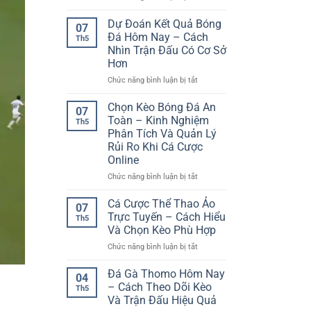
Trí
Kinh
–
Hấp
Nghiệm
Cách
Dự Đoán Kết Quả Bóng
07
Dẫn
Cược
Đọc
Đá Hôm Nay – Cách
Th5
Bóng
Diễn
Nhìn Trận Đấu Có Cơ Sở
Đá
Biến
Hơn
Cuối
Trận
Tuần
Đấu
ở
Chức năng bình luận bị tắt
Cho
Hiệu
Dự
Người
Quả
Đoán
Chọn Kèo Bóng Đá An
07
Chơi
Kết
Toàn – Kinh Nghiệm
Th5
Online
Quả
Phân Tích Và Quản Lý
Bóng
Rủi Ro Khi Cá Cược
Đá
Online
Hôm
Nay
ở
Chức năng bình luận bị tắt
–
Chọn
Cách
Kèo
Cá Cược Thể Thao Ảo
07
Nhìn
Bóng
Trực Tuyến – Cách Hiểu
Th5
Trận
Đá
Và Chọn Kèo Phù Hợp
Đấu
An
Có
ở
Chức năng bình luận bị tắt
Toàn
Cơ
Cá
–
Sở
Cược
Kinh
Đá Gà Thomo Hôm Nay
04
Hơn
Thể
Nghiệm
– Cách Theo Dõi Kèo
Th5
Thao
Phân
Và Trận Đấu Hiệu Quả
Ảo
Tích