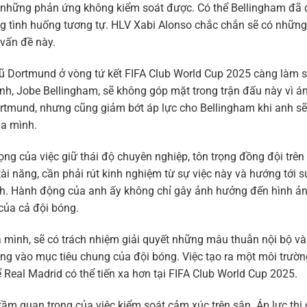
 có những phản ứng không kiểm soát được. Có thể Bellingham đã
ng tình huống tương tự. HLV Xabi Alonso chắc chắn sẽ có những
 vấn đề này.
cũ Dortmund ở vòng tứ kết FIFA Club World Cup 2025 càng làm 
anh, Jobe Bellingham, sẽ không góp mặt trong trận đấu này vì án
ortmund, nhưng cũng giảm bớt áp lực cho Bellingham khi anh sẽ
ủa mình.
ng của việc giữ thái độ chuyên nghiệp, tôn trọng đồng đội trên
 tài năng, cần phải rút kinh nghiệm từ sự việc này và hướng tới s
nh. Hành động của anh ấy không chỉ gây ảnh hưởng đến hình ả
của cả đội bóng.
 mình, sẽ có trách nhiệm giải quyết những mâu thuẫn nội bộ và
ung vào mục tiêu chung của đội bóng. Việc tạo ra một môi trườn
ể Real Madrid có thể tiến xa hơn tại FIFA Club World Cup 2025.
tầm quan trọng của việc kiểm soát cảm xúc trên sân. Áp lực thi