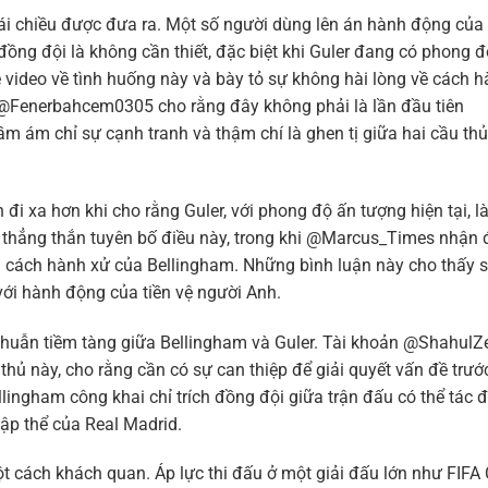
trái chiều được đưa ra. Một số người dùng lên án hành động của
 đồng đội là không cần thiết, đặc biệt khi Guler đang có phong đ
ẻ video về tình huống này và bày tỏ sự không hài lòng về cách 
 @Fenerbahcem0305 cho rằng đây không phải là lần đầu tiên
 ám chỉ sự cạnh tranh và thậm chí là ghen tị giữa hai cầu thủ
i xa hơn khi cho rằng Guler, với phong độ ấn tượng hiện tại, l
 thẳng thắn tuyên bố điều này, trong khi @Marcus_Times nhận 
g cách hành xử của Bellingham. Những bình luận này cho thấy 
ới hành động của tiền vệ người Anh.
thuẫn tiềm tàng giữa Bellingham và Guler. Tài khoản @ShahulZ
thủ này, cho rằng cần có sự can thiệp để giải quyết vấn đề trướ
lingham công khai chỉ trích đồng đội giữa trận đấu có thể tác 
tập thể của Real Madrid.
t cách khách quan. Áp lực thi đấu ở một giải đấu lớn như FIFA 