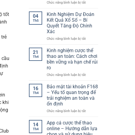
ở
Chức năng bình luận bị tắt
Trực
Và
Đá
Tuyến
Quản
Gà
–
Lý
Kinh Nghiệm Dự Đoán
ộ tốt
04
Thomo
Cách
Rủi
Kết Quả Xổ Số – Bí
Th5
hành
Hôm
Hiểu
Ro
Quyết Tăng Độ Chính
Nay
Và
Khi
Xác
–
Chọn
Cá
 trẻ
Cách
Kèo
ở
Chức năng bình luận bị tắt
Cược
Theo
Phù
Kinh
Online
Dõi
Hợp
Nghiệm
Kinh nghiệm cược thể
21
Kèo
Dự
thao an toàn: Cách chơi
Th4
à cầu
Và
Đoán
bền vững và hạn chế rủi
Trận
Kết
định
ro
Đấu
Quả
sự
Hiệu
Xổ
ở
Chức năng bình luận bị tắt
Quả
Số
Kinh
–
nghiệm
Bảo mật tài khoản F168
16
Bí
cược
– Yếu tố quan trọng để
Th4
ein
Quyết
thể
trải nghiệm an toàn và
Tăng
thao
c khi
ổn định
Độ
an
động
Chính
toàn:
ở
Chức năng bình luận bị tắt
Xác
Cách
Bảo
chơi
mật
App cá cược thể thao
14
bền
tài
online – Hướng dẫn lựa
Th4
Club
vững
khoản
chọn và sử dụng hiệu