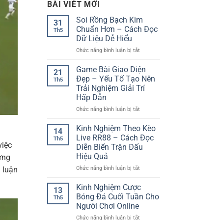
BÀI VIẾT MỚI
Soi Rồng Bạch Kim
31
Chuẩn Hơn – Cách Đọc
Th5
Dữ Liệu Dễ Hiểu
ở
Chức năng bình luận bị tắt
Soi
Rồng
Game Bài Giao Diện
21
Bạch
Đẹp – Yếu Tố Tạo Nên
Th5
Kim
Trải Nghiệm Giải Trí
Chuẩn
Hấp Dẫn
Hơn
–
ở
Chức năng bình luận bị tắt
Cách
Game
Đọc
Bài
Kinh Nghiệm Theo Kèo
14
Dữ
Giao
Live RR88 – Cách Đọc
Th5
Liệu
Diện
việc
Diễn Biến Trận Đấu
Dễ
Đẹp
Hiệu Quả
ứng
Hiểu
–
Yếu
ở
Chức năng bình luận bị tắt
h luận
Tố
Kinh
Tạo
Nghiệm
Kinh Nghiệm Cược
13
Nên
Theo
Bóng Đá Cuối Tuần Cho
Th5
Trải
Kèo
Người Chơi Online
Nghiệm
Live
Giải
ở
Chức năng bình luận bị tắt
RR88