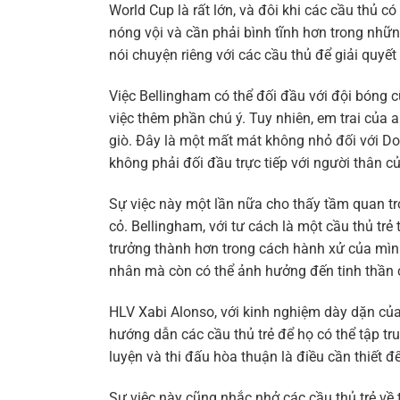
World Cup là rất lớn, và đôi khi các cầu thủ
nóng vội và cần phải bình tĩnh hơn trong nhữ
nói chuyện riêng với các cầu thủ để giải quyết
Việc Bellingham có thể đối đầu với đội bóng 
việc thêm phần chú ý. Tuy nhiên, em trai của 
giò. Đây là một mất mát không nhỏ đối với D
không phải đối đầu trực tiếp với người thân c
Sự việc này một lần nữa cho thấy tầm quan trọ
cỏ. Bellingham, với tư cách là một cầu thủ trẻ
trưởng thành hơn trong cách hành xử của mì
nhân mà còn có thể ảnh hưởng đến tinh thần 
HLV Xabi Alonso, với kinh nghiệm dày dặn của
hướng dẫn các cầu thủ trẻ để họ có thể tập tr
luyện và thi đấu hòa thuận là điều cần thiết đ
Sự việc này cũng nhắc nhở các cầu thủ trẻ về 