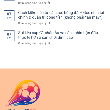
quan
chế
ở
Chức năng bình luận bị tắt
thao
trọng
rủi
Trang
online
để
ro
game
Cách kiếm tiền từ cá cược bóng đá – Góc nhìn tài
–
trải
07
bài
Hướng
chính & quản trị dòng tiền (không phải “ăn may”)
nghiệm
Th4
đổi
dẫn
an
ở
Chức năng bình luận bị tắt
thưởng
lựa
toàn
Cách
uy
chọn
và
kiếm
Soi kèo cúp C1 châu Âu và cách nhìn trận đấu
tín
và
07
ổn
tiền
–
thực tế hơn ở sân chơi đỉnh cao
sử
định
Th4
từ
Cách
dụng
ở
Chức năng bình luận bị tắt
cá
lựa
hiệu
Soi
cược
chọn
quả
kèo
bóng
nền
cúp
đá
tảng
C1
–
phù
châu
Góc
hợp
Âu
nhìn
và
tài
cách
chính
nhìn
&
trận
quản
đấu
trị
thực
dòng
tế
tiền
hơn
(không
ở
phải
sân