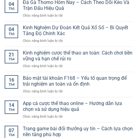
Cược
Đá Gà Thomo Hôm Nay – Cách Theo Dõi Kèo Và
–
Trận
04
Thể
Kinh
Trận Đấu Hiệu Quả
Đấu
Th5
Thao
Nghiệm
Có
ở
Chức năng bình luận bị tắt
Ảo
Phân
Cơ
Đá
Trực
Tích
Sở
Gà
Kinh Nghiệm Dự Đoán Kết Quả Xổ Số – Bí Quyết
Tuyến
Và
04
Hơn
Thomo
–
Tăng Độ Chính Xác
Quản
Th5
Hôm
Cách
Lý
ở
Chức năng bình luận bị tắt
Nay
Hiểu
Rủi
Kinh
–
Và
Ro
Nghiệm
Kinh nghiệm cược thể thao an toàn: Cách chơi bền
Cách
Chọn
21
Khi
Dự
Theo
vững và hạn chế rủi ro
Kèo
Cá
Th4
Đoán
Dõi
Phù
Cược
ở
Chức năng bình luận bị tắt
Kết
Kèo
Hợp
Online
Kinh
Quả
Và
nghiệm
Bảo mật tài khoản F168 – Yếu tố quan trọng để
Xổ
Trận
16
cược
Số
trải nghiệm an toàn và ổn định
Đấu
Th4
thể
–
Hiệu
ở
Chức năng bình luận bị tắt
thao
Bí
Quả
Bảo
an
Quyết
mật
App cá cược thể thao online – Hướng dẫn lựa
toàn:
Tăng
14
tài
Cách
chọn và sử dụng hiệu quả
Độ
Th4
khoản
chơi
Chính
ở
Chức năng bình luận bị tắt
F168
bền
Xác
App
–
vững
cá
Trang game bài đổi thưởng uy tín – Cách lựa chọn
Yếu
và
07
cược
tố
nền tảng phù hợp
hạn
Th4
thể