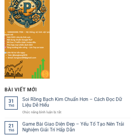
BÀI VIẾT MỚI
Soi Rồng Bạch Kim Chuẩn Hơn – Cách Đọc Dữ
31
Liệu Dễ Hiểu
Th5
ở
Chức năng bình luận bị tắt
Soi
Rồng
Game Bài Giao Diện Đẹp – Yếu Tố Tạo Nên Trải
21
Bạch
Nghiệm Giải Trí Hấp Dẫn
Th5
Kim