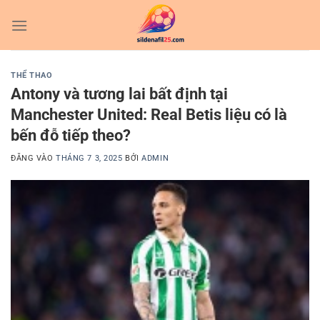
Bỏ
qua
nội
dung
THỂ THAO
Antony và tương lai bất định tại
Manchester United: Real Betis liệu có là
bến đỗ tiếp theo?
ĐĂNG VÀO
THÁNG 7 3, 2025
BỞI
ADMIN