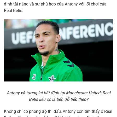
định tài năng và sự phù hợp của Antony với lối chơi của
Real Betis.
Antony và tương lai bất định tại Manchester United: Real
Betis liệu có là bến đỗ tiếp theo?
Không chỉ có phong độ thi đấu, Antony còn tìm thấy ở Real