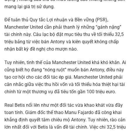
mang lại giá trị sử dụng.
Để tuân thủ Quy tắc Lợi nhuận và Bền vững (PSR),
Manchester United cần phải thanh lý những “gánh nặng”
tài chính này. Câu lạc bộ đặt mục tiêu thu về tối thiểu 32,5
triệu bảng từ việc bán Antony và kiên quyết không chấp
nhận bất kỳ đề nghị cho mượn nào.
Tuy nhiên, tình thế của Manchester United khá khó khăn. Ai
cũng biết họ đang “nóng ruột” muốn bán Antony, điều này
tạo cơ hội cho các đối tác ép giá. Manchester United phải
cân nhắc giữa việc thu hồi vốn và tối thiểu hóa thiệt hại tài
chính từ một thương vụ đã tiêu tốn gần 100 triệu euro.
Real Betis nổi lên như một đối tác vừa khao khát vừa đầy
toan tính. Giám đốc thể thao Manu Fajardo đã công khai
khẳng định quyết tâm chiêu mộ Antony. Tuy nhiên, rào cản
lớn nhất đối với Betis là vấn đề tài chính. Việc chi 32,5 triệu