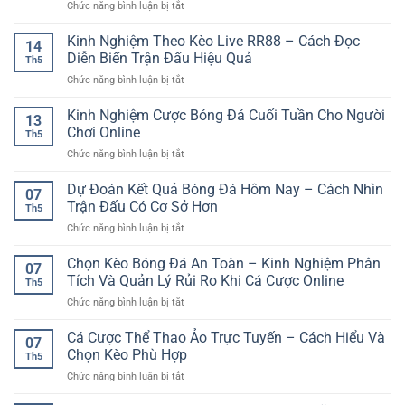
ở
Chức năng bình luận bị tắt
Chuẩn
Game
Hơn
Bài
Kinh Nghiệm Theo Kèo Live RR88 – Cách Đọc
–
14
Giao
Cách
Diễn Biến Trận Đấu Hiệu Quả
Th5
Diện
Đọc
ở
Chức năng bình luận bị tắt
Đẹp
Dữ
Kinh
–
Liệu
Nghiệm
Kinh Nghiệm Cược Bóng Đá Cuối Tuần Cho Người
Yếu
Dễ
13
Theo
Tố
Chơi Online
Hiểu
Th5
Kèo
Tạo
ở
Chức năng bình luận bị tắt
Live
Nên
Kinh
RR88
Trải
Nghiệm
Dự Đoán Kết Quả Bóng Đá Hôm Nay – Cách Nhìn
–
Nghiệm
07
Cược
Cách
Trận Đấu Có Cơ Sở Hơn
Giải
Th5
Bóng
Đọc
Trí
ở
Chức năng bình luận bị tắt
Đá
Diễn
Hấp
Dự
Cuối
Biến
Dẫn
Đoán
Chọn Kèo Bóng Đá An Toàn – Kinh Nghiệm Phân
Tuần
Trận
07
Kết
Cho
Tích Và Quản Lý Rủi Ro Khi Cá Cược Online
Đấu
Th5
Quả
Người
Hiệu
ở
Chức năng bình luận bị tắt
Bóng
Chơi
Quả
Chọn
Đá
Online
Kèo
Cá Cược Thể Thao Ảo Trực Tuyến – Cách Hiểu Và
Hôm
07
Bóng
Nay
Chọn Kèo Phù Hợp
Th5
Đá
–
ở
Chức năng bình luận bị tắt
An
Cách
Cá
Toàn
Nhìn