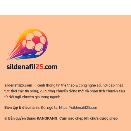
đá
tảng
C1
–
phù
châu
Góc
hợp
Âu
nhìn
và
tài
cách
chính
nhìn
&
trận
quản
đấu
trị
thực
dòng
tế
tiền
hơn
(không
ở
phải
sân
“ăn
chơi
may”)
đỉnh
cao
sildenafil25.com
– Kênh thông tin thể thao & công nghệ số, nơi cập nhật
tức thời các tin nóng, xu hướng chuyển động mới và phân tích chuyên sâu
từ đội ngũ chuyên gia trong ngành.
Biên tập & điều hành:
Đội ngũ tại
https://sildenafil25.com
© Bản quyền thuộc KANGKANG. Cấm sao chép khi chưa được phép.