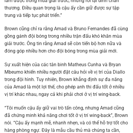
làm được trong mùa giải trước, nhưng rồi lại dính chấn
thương. Điều quan trọng là cậu ấy cần giữ được sự tập
trung và tiếp tục phát triển.”
Brown cũng chỉ ra rằng Amad và Bruno Fernandes đã cùng
gồng gánh đội bóng trong nhiều trận đấu khó khăn mùa
giải trước. Ông tin rằng Amad sẽ còn tiến bộ hơn nữa và
đóng góp nhiều hơn cho đội bóng trong mùa giải mới.
Sự xuất hiện của các tân binh Matheus Cunha và Bryan
Mbeumo khiến nhiều người đặt câu hỏi về vị trí của Diallo
trong đội hình. Tuy nhiên, Brown khẳng định sự đa năng
của Amad là một lợi thế, cho phép anh thi đấu tốt ở nhiều
vị trí khác nhau, ngay cả khi phải chơi ở vị trí wing-back.
“Tôi muốn cậu ấy giữ vai trò tấn công, nhưng Amad cũng
đã chứng minh khả năng chơi tốt ở vị trí wing-back”, Brown
nói. “Cậu ấy mạnh mẽ, nhanh nhẹn, và có thể hỗ trợ tốt cho
hàng phòng ngự. Đây là mẫu cầu thủ mà chúng ta cần,