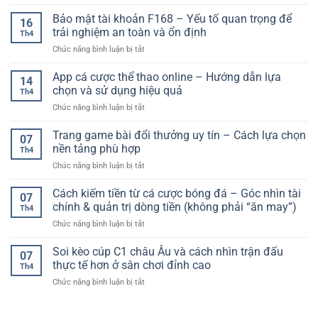
Kinh
Quả
Và
nghiệm
Bảo mật tài khoản F168 – Yếu tố quan trọng để
Xổ
Trận
16
cược
Số
trải nghiệm an toàn và ổn định
Đấu
Th4
thể
–
Hiệu
ở
Chức năng bình luận bị tắt
thao
Bí
Quả
Bảo
an
Quyết
mật
App cá cược thể thao online – Hướng dẫn lựa
toàn:
Tăng
14
tài
Cách
chọn và sử dụng hiệu quả
Độ
Th4
khoản
chơi
Chính
ở
Chức năng bình luận bị tắt
F168
bền
Xác
App
–
vững
cá
Trang game bài đổi thưởng uy tín – Cách lựa chọn
Yếu
và
07
cược
tố
nền tảng phù hợp
hạn
Th4
thể
quan
chế
ở
Chức năng bình luận bị tắt
thao
trọng
rủi
Trang
online
để
ro
game
Cách kiếm tiền từ cá cược bóng đá – Góc nhìn tài
–
trải
07
bài
Hướng
chính & quản trị dòng tiền (không phải “ăn may”)
nghiệm
Th4
đổi
dẫn
an
ở
Chức năng bình luận bị tắt
thưởng
lựa
toàn
Cách
uy
chọn
và
kiếm
Soi kèo cúp C1 châu Âu và cách nhìn trận đấu
tín
và
07
ổn
tiền
–
thực tế hơn ở sân chơi đỉnh cao
sử
định
Th4
từ
Cách
dụng
ở
Chức năng bình luận bị tắt
cá
lựa
hiệu
Soi
cược
chọn
quả
kèo
bóng
nền
cúp