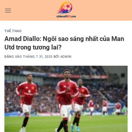
Bỏ
qua
nội
dung
THỂ THAO
Amad Diallo: Ngôi sao sáng nhất của Man
Utd trong tương lai?
ĐĂNG VÀO
THÁNG 7 31, 2025
BỞI
ADMIN