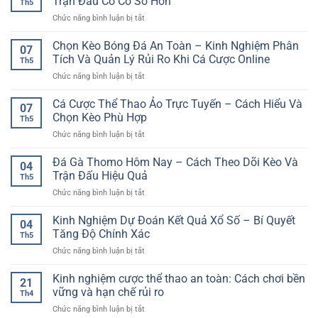
Trận Đấu Có Cơ Sở Hơn
Th5
Bóng
Đọc
Trí
ở
Chức năng bình luận bị tắt
Đá
Diễn
Hấp
Dự
Cuối
Biến
Dẫn
Đoán
Chọn Kèo Bóng Đá An Toàn – Kinh Nghiệm Phân
Tuần
Trận
07
Kết
Cho
Tích Và Quản Lý Rủi Ro Khi Cá Cược Online
Đấu
Th5
Quả
Người
Hiệu
ở
Chức năng bình luận bị tắt
Bóng
Chơi
Quả
Chọn
Đá
Online
Kèo
Cá Cược Thể Thao Ảo Trực Tuyến – Cách Hiểu Và
Hôm
07
Bóng
Nay
Chọn Kèo Phù Hợp
Th5
Đá
–
ở
Chức năng bình luận bị tắt
An
Cách
Cá
Toàn
Nhìn
Cược
Đá Gà Thomo Hôm Nay – Cách Theo Dõi Kèo Và
–
Trận
04
Thể
Kinh
Trận Đấu Hiệu Quả
Đấu
Th5
Thao
Nghiệm
Có
ở
Chức năng bình luận bị tắt
Ảo
Phân
Cơ
Đá
Trực
Tích
Sở
Gà
Kinh Nghiệm Dự Đoán Kết Quả Xổ Số – Bí Quyết
Tuyến
Và
04
Hơn
Thomo
–
Tăng Độ Chính Xác
Quản
Th5
Hôm
Cách
Lý
ở
Chức năng bình luận bị tắt
Nay
Hiểu
Rủi
Kinh
–
Và
Ro
Nghiệm
Kinh nghiệm cược thể thao an toàn: Cách chơi bền
Cách
Chọn
21
Khi
Dự
Theo
vững và hạn chế rủi ro
Kèo
Cá
Th4
Đoán
Dõi
Phù
Cược
ở
Chức năng bình luận bị tắt
Kết
Kèo
Hợp
Online