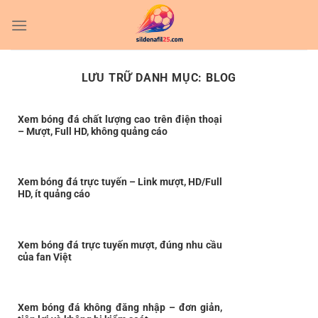
Bỏ
qua
nội
dung
LƯU TRỮ DANH MỤC:
BLOG
Xem bóng đá chất lượng cao trên điện thoại
– Mượt, Full HD, không quảng cáo
Xem bóng đá trực tuyến – Link mượt, HD/Full
HD, ít quảng cáo
Xem bóng đá trực tuyến mượt, đúng nhu cầu
của fan Việt
Xem bóng đá không đăng nhập – đơn giản,