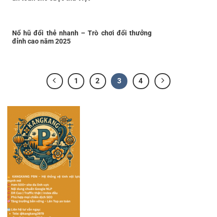
Nổ hũ đổi thẻ nhanh – Trò chơi đổi thưởng
đỉnh cao năm 2025
1
2
3
4