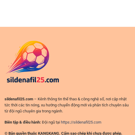
Soi
cược
chọn
quả
kèo
bóng
nền
cúp
đá
tảng
C1
–
phù
châu
Góc
hợp
Âu
nhìn
và
tài
cách
chính
nhìn
&
trận
quản
đấu
trị
thực
dòng
tế
tiền
hơn
(không
ở
phải
sân
“ăn
chơi
may”)
đỉnh
cao
sildenafil25.com
– Kênh thông tin thể thao & công nghệ số, nơi cập nhật
tức thời các tin nóng, xu hướng chuyển động mới và phân tích chuyên sâu
từ đội ngũ chuyên gia trong ngành.
Biên tập & điều hành:
Đội ngũ tại
https://sildenafil25.com
© Bản quyền thuộc KANGKANG. Cấm sao chép khi chưa được phép.