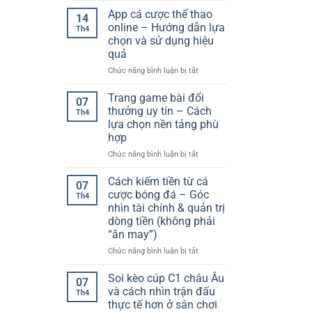
chơi
mật
App cá cược thể thao
14
bền
tài
online – Hướng dẫn lựa
Th4
vững
khoản
chọn và sử dụng hiệu
và
F168
quả
hạn
–
chế
Yếu
ở
Chức năng bình luận bị tắt
rủi
tố
App
ro
quan
cá
Trang game bài đổi
07
trọng
cược
thưởng uy tín – Cách
Th4
để
thể
lựa chọn nền tảng phù
trải
thao
hợp
nghiệm
online
an
–
ở
Chức năng bình luận bị tắt
toàn
Hướng
Trang
và
dẫn
game
Cách kiếm tiền từ cá
07
ổn
lựa
bài
cược bóng đá – Góc
Th4
định
chọn
đổi
nhìn tài chính & quản trị
và
thưởng
dòng tiền (không phải
sử
uy
“ăn may”)
dụng
tín
hiệu
–
ở
Chức năng bình luận bị tắt
quả
Cách
Cách
lựa
kiếm
Soi kèo cúp C1 châu Âu
07
chọn
tiền
và cách nhìn trận đấu
Th4
nền
từ
thực tế hơn ở sân chơi
tảng
cá