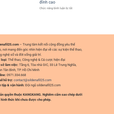
đỉnh cao
phù
cược
hợp
bóng
ở
Chức năng bình luận bị tắt
đá
Soi
–
kèo
Góc
cúp
nhìn
C1
tài
châu
chính
Âu
&
và
quản
cách
denafil25.com
– Trung tâm kết nối cộng đồng yêu thể
trị
nhìn
o, nơi mang đến góc nhìn hiện đại về các sự kiện thể thao,
dòng
trận
g nghệ số và đời sống giải trí.
tiền
đấu
 loại:
Thể thao, Công nghệ & Cá cược hiện đại
(không
thực
phải
tế
 sở làm việc:
Tầng 6, Tòa nhà GIC, 33 Lê Trung Nghĩa,
“ăn
hơn
n Tân Bình, TP. Hồ Chí Minh
may”)
ở
line:
0971.334.668
sân
il hỗ trợ:
contact@sildenafil25.com
chơi
n tập & vận hành:
Đội ngũ sildenafil25.com
đỉnh
cao
ản quyền thuộc KANGKANG. Nghiêm cấm sao chép dưới
 hình thức khi chưa được cho phép.