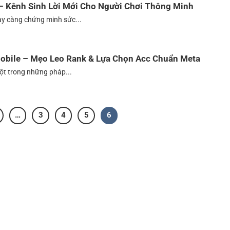
 Kênh Sinh Lời Mới Cho Người Chơi Thông Minh
gày càng chứng minh sức...
Mobile – Mẹo Leo Rank & Lựa Chọn Acc Chuẩn Meta
một trong những pháp...
…
3
4
5
6