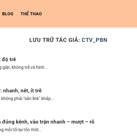
BLOG
THỂ THAO
LƯU TRỮ TÁC GIẢ:
CTV_PBN
 độ trễ
iật, không trễ và hình...
nhanh, nét, ít trễ
hông phải “săn link” khắp...
 đúng kênh, vào trận nhanh – mượt – rõ
ỗi tối lại tốn thời...